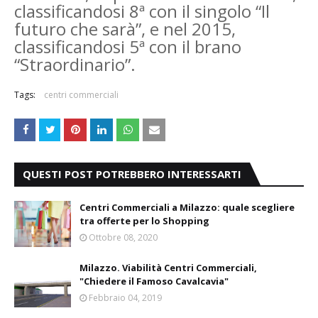
classificandosi 8ª con il singolo “Il
futuro che sarà”, e nel 2015,
classificandosi 5ª con il brano
“Straordinario”.
Tags:
centri commerciali
QUESTI POST POTREBBERO INTERESSARTI
Centri Commerciali a Milazzo: quale scegliere
tra offerte per lo Shopping
Ottobre 08, 2020
Milazzo. Viabilità Centri Commerciali,
"Chiedere il Famoso Cavalcavia"
Febbraio 04, 2019