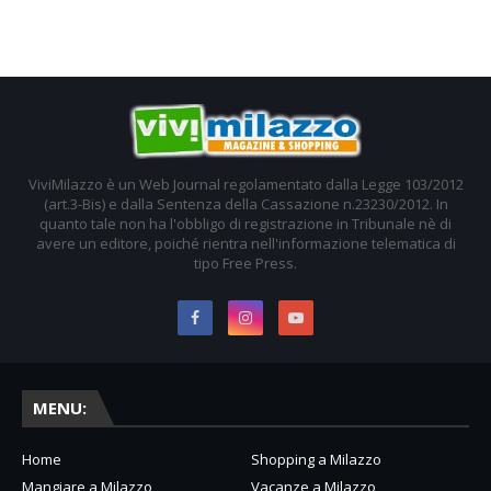
ViviMilazzo è un Web Journal regolamentato dalla Legge 103/2012
(art.3-Bis) e dalla Sentenza della Cassazione n.23230/2012. In
quanto tale non ha l'obbligo di registrazione in Tribunale nè di
avere un editore, poiché rientra nell'informazione telematica di
tipo Free Press.
MENU:
Home
Shopping a Milazzo
Mangiare a Milazzo
Vacanze a Milazzo