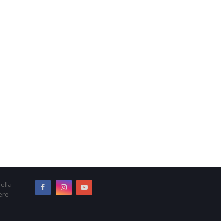
ella
ere