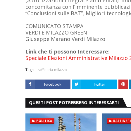
(Autorizzazioni integrate ambientali), fino
concomitanza con l’imminente pubblicazi
“Conclusioni sulle BAT”, Migliori tecnologi
COMUNICATO STAMPA
VERDI E MILAZZO GREEN
Giuseppe Marano Verdi Milazzo
Link che ti possono Interessare:
Speciale Elezioni Amministrative Milazzo 
Tags:
raffineria-milazzo
Facebook
Twitter
QUESTI POST POTREBBERO INTERESSARTI
POLITICA
RAFFINER