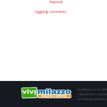
Rispondi
Aggiungi commento
ViviMilazzo è un Web
Cassazione n.23230/2
un editore, poiché ri