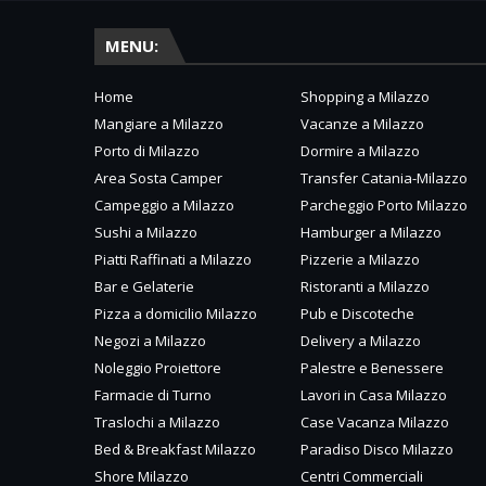
MENU:
Home
Shopping a Milazzo
Mangiare a Milazzo
Vacanze a Milazzo
Porto di Milazzo
Dormire a Milazzo
Area Sosta Camper
Transfer Catania-Milazzo
Campeggio a Milazzo
Parcheggio Porto Milazzo
Sushi a Milazzo
Hamburger a Milazzo
Piatti Raffinati a Milazzo
Pizzerie a Milazzo
Bar e Gelaterie
Ristoranti a Milazzo
Pizza a domicilio Milazzo
Pub e Discoteche
Negozi a Milazzo
Delivery a Milazzo
Noleggio Proiettore
Palestre e Benessere
Farmacie di Turno
Lavori in Casa Milazzo
Traslochi a Milazzo
Case Vacanza Milazzo
Bed & Breakfast Milazzo
Paradiso Disco Milazzo
Shore Milazzo
Centri Commerciali