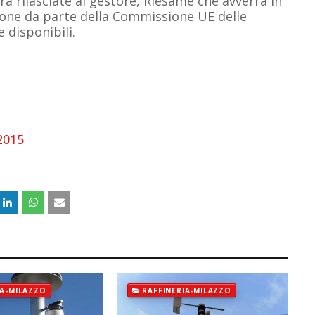
ra rilasciate al gestore, Riesame che avverrà in
one da parte della Commissione UE delle
e disponibili.
2015
IA-MILAZZO
RAFFINERIA-MILAZZO