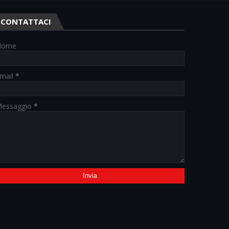
CONTATTACI
Nome
mail
*
essaggio
*