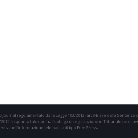
 Journal regolamentato dalla Legge 103/2012 (art.3-Bis) e dalla Sentenza d
012. In quanto tale non ha l'obbligo di registrazione in Tribunale nè di av
entra nell'informazione telematica di tipo Free Press.