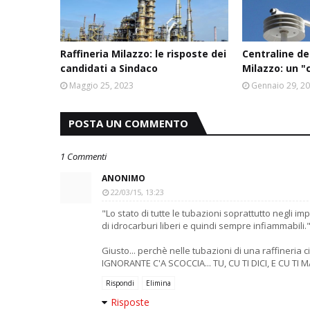
Raffineria Milazzo: le risposte dei
Centraline del
candidati a Sindaco
Milazzo: un "
Maggio 25, 2023
Gennaio 29, 2
POSTA UN COMMENTO
1 Commenti
ANONIMO
22/03/15, 13:23
"Lo stato di tutte le tubazioni soprattutto negli im
di idrocarburi liberi e quindi sempre infiammabili.
Giusto... perchè nelle tubazioni di una raffineria
IGNORANTE C'A SCOCCIA... TU, CU TI DICI, E CU TI M
Rispondi
Elimina
Risposte