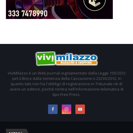
ViviMilazzo è un Web Journal regolamentato dalla Legge 103/2012
(art.3-Bis) e dalla Sentenza della Cassazione n.23230/2012. In
quanto tale non ha l'obbligo di registrazione in Tribunale nè di
avere un editore, poiché rientra nell'informazione telematica di
tipo Free Press.