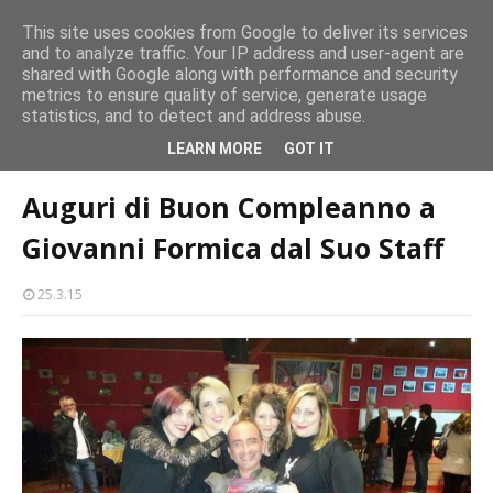
Milazzo si prepara alla magia del “Concerto all’Alba”
This site uses cookies from Google to deliver its services
EVENTI
and to analyze traffic. Your IP address and user-agent are
amma
Mil
shared with Google along with performance and security
metrics to ensure quality of service, generate usage
statistics, and to detect and address abuse.
Home page
politica
Auguri di Buon Compleanno a Giovanni Formica
LEARN MORE
GOT IT
dal Suo Staff
Auguri di Buon Compleanno a
Giovanni Formica dal Suo Staff
25.3.15