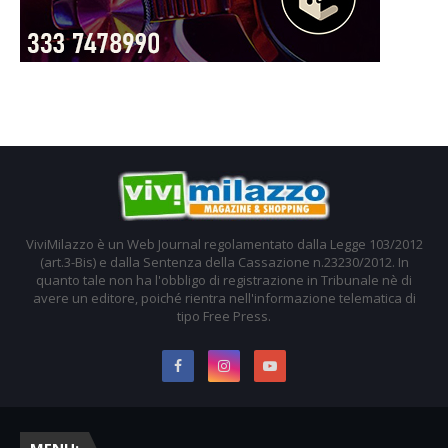
ViviMilazzo è un Web Journal regolamentato dalla Legge 103/2012
(art.3-Bis) e dalla Sentenza della Cassazione n.23230/2012. In
quanto tale non ha l'obbligo di registrazione in Tribunale nè di
avere un editore, poiché rientra nell'informazione telematica di
tipo Free Press.