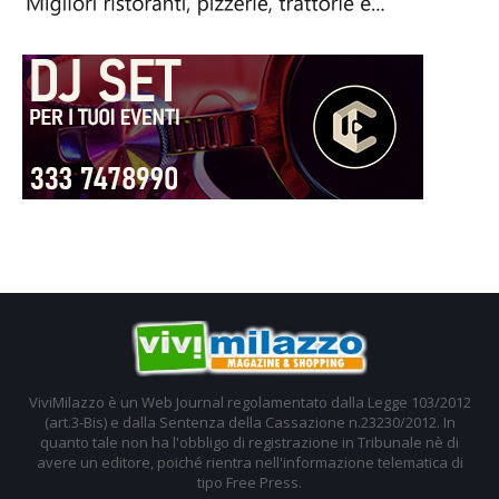
ViviMilazzo è un Web Journal regolamentato dalla Legge 103/2012
(art.3-Bis) e dalla Sentenza della Cassazione n.23230/2012. In
quanto tale non ha l'obbligo di registrazione in Tribunale nè di
avere un editore, poiché rientra nell'informazione telematica di
tipo Free Press.