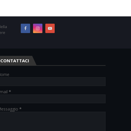
ella
ere
CONTATTACI
Nome
mail
*
essaggio
*