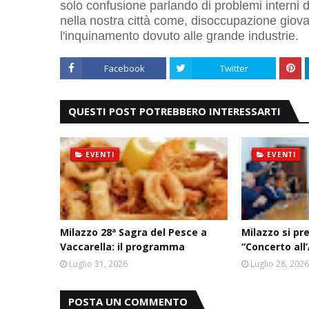
solo confusione parlando di problemi interni 
nella nostra città come, disoccupazione giovan
l'inquinamento dovuto alle grande industrie.
Facebook
Twitter
QUESTI POST POTREBBERO INTERESSARTI
EVENTI
EVENTI
Milazzo 28ª Sagra del Pesce a
Milazzo si pr
Vaccarella: il programma
“Concerto all
Luglio 31, 2026
Luglio 28, 202
POSTA UN COMMENTO