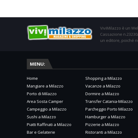
ViviMilazzo è un Web
Cassazione n.23230/2
un editore, poiché ri
MENU:
Home
Shopping a Milazzo
Mangiare a Milazzo
Vacanze a Milazzo
Porto di Milazzo
Dormire a Milazzo
Area Sosta Camper
Transfer Catania-Milazzo
Campeggio a Milazzo
Parcheggio Porto Milazzo
Sushi a Milazzo
Hamburger a Milazzo
Piatti Raffinati a Milazzo
Pizzerie a Milazzo
Bar e Gelaterie
Ristoranti a Milazzo