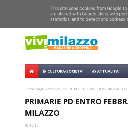
Home
Shopping
Food
Vacanze
B & B
Case Vaca
This site uses cookies from Google to d
Concerto all’Alba a Milazzo con oltre 
are shared with Google along with perf
NEWS:
Milazzo 28ª Sagra del Pesce a Vaccare
statistics, and to detect and address 
📝 CULTURA-SOCIETA'
✍ ATTUALITA'
Home page
PRIMARIE PD ENTRO FEBBRAIO, DOMENICA INCO
PRIMARIE PD ENTRO FEBB
MILAZZO
4.2.15