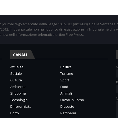
 Journal regolamentato dalla Legge 103/2012 (art.3-Bis) e dalla Sentenza d
012. In quanto tale non ha l'obbligo di registrazione in Tribunale nè di av
entra nell'informazione telematica di tipo Free Press.
CANALI:
Attualità
Politica
Sociale
Turismo
Cultura
Sport
E
Ambiente
Food
Shopping
Animali
M
Tecnologia
Lavori in Corso
Differenziata
Dissesto
Porto
Raffineria