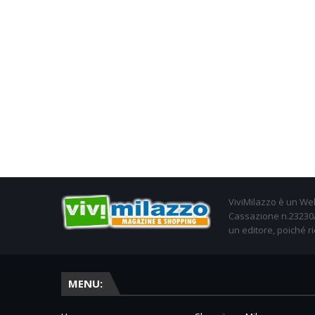
ViviMilazzo è un Web
Cassazione n.23230/2
un editore, poiché ri
MENU: