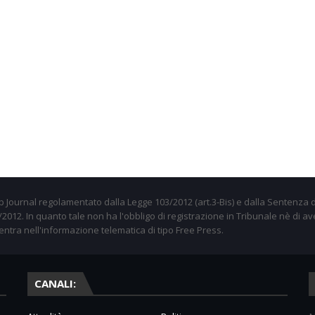
 Journal regolamentato dalla Legge 103/2012 (art.3-Bis) e dalla Sentenza d
012. In quanto tale non ha l'obbligo di registrazione in Tribunale nè di av
entra nell'informazione telematica di tipo Free Press.
CANALI: