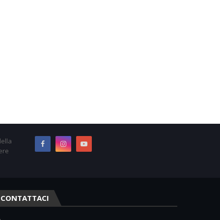
ella
ere
CONTATTACI