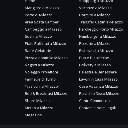
Home
Shopping a Milazzo
Mangiare a Milazzo
Vacanze a Milazzo
Porto di Milazzo
Dormire a Milazzo
Area Sosta Camper
Transfer Catania-Milazzo
Campeggio a Milazzo
Parcheggio Porto Milazzo
Sushi a Milazzo
Hamburger a Milazzo
Piatti Raffinati a Milazzo
Pizzerie a Milazzo
Bar e Gelaterie
Ristoranti a Milazzo
Pizza a domicilio Milazzo
Pub e Discoteche
Negozi a Milazzo
Delivery a Milazzo
Noleggio Proiettore
Palestre e Benessere
Farmacie di Turno
Lavori in Casa Milazzo
Traslochi a Milazzo
Case Vacanza Milazzo
Bed & Breakfast Milazzo
Paradiso Disco Milazzo
Shore Milazzo
Centri Commerciali
Meteo a Milazzo
Contatti e Note Legali
Magazine