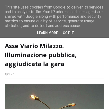
persone
This site uses cookies from Google to deliver its services
and to analyze traffic. Your IP address and user-agent are
Milazzo 28ª Sagra del Pesce a Vaccarella: il programma
shared with Google along with performance and security
EVENTI
metrics to ensure quality of service, generate usage
statistics, and to detect and address abuse.
Home page
tecnologia
Asse Viario Milazzo. Illuminazione pubblica,
LEARN MORE
GOT IT
aggiudicata la gara
Asse Viario Milazzo.
Illuminazione pubblica,
aggiudicata la gara
9.2.15