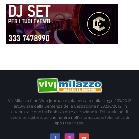
ViviMilazzo è un Web Journal regolamentato dalla Legge 103/2012
(art.3-Bis) e dalla Sentenza della Cassazione n.23230/2012. In
quanto tale non ha l'obbligo di registrazione in Tribunale nè di
avere un editore, poiché rientra nell'informazione telematica di
tipo Free Press.