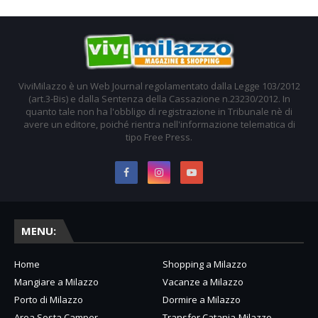
ViviMilazzo è un Web Journal regolamentato dalla Legge 103/2012
(art.3-Bis) e dalla Sentenza della Cassazione n.23230/2012. In
quanto tale non ha l'obbligo di registrazione in Tribunale nè di
avere un editore, poiché rientra nell'informazione telematica di
tipo Free Press.
MENU:
Home
Shopping a Milazzo
Mangiare a Milazzo
Vacanze a Milazzo
Porto di Milazzo
Dormire a Milazzo
Area Sosta Camper
Transfer Catania-Milazzo