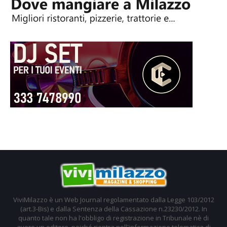
ViviMilazzo è un Web Journal regolamentato dalla Legge 103/2012
(art.3-Bis) e dalla Sentenza della Cassazione n.23230/2012. In
quanto tale non ha l'obbligo di registrazione in Tribunale nè di