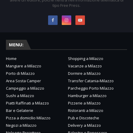
avere un editore, poiché rientra nell'informazione telematica di
tipo Free Press.
MENU:
Home
Shopping a Milazzo
Mangiare a Milazzo
Vacanze a Milazzo
Porto di Milazzo
Dormire a Milazzo
Area Sosta Camper
Transfer Catania-Milazzo
Campeggio a Milazzo
Parcheggio Porto Milazzo
Sushi a Milazzo
Hamburger a Milazzo
Piatti Raffinati a Milazzo
Pizzerie a Milazzo
Bar e Gelaterie
Ristoranti a Milazzo
Pizza a domicilio Milazzo
Pub e Discoteche
Negozi a Milazzo
Delivery a Milazzo
Noleggio Proiettore
Palestre e Benessere