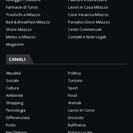
Farmacie di Turno
Lavori in Casa Milazzo
Traslochi a Milazzo
Case Vacanza Milazzo
Bed & Breakfast Milazzo
Paradiso Disco Milazzo
Shore Milazzo
Centri Commerciali
Meteo a Milazzo
Contatti e Note Legali
Magazine
CANALI:
Attualità
Politica
Sociale
Turismo
Cultura
Sport
Ambiente
Food
Shopping
Animali
Tecnologia
Lavori in Corso
Differenziata
Dissesto
Porto
Raffineria
Nei Dintorni
Polizia Locale