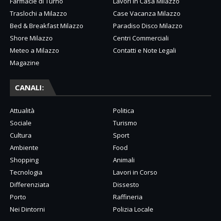
Farmacie di Turno
Lavori in Casa Milazzo
Traslochi a Milazzo
Case Vacanza Milazzo
Bed & Breakfast Milazzo
Paradiso Disco Milazzo
Shore Milazzo
Centri Commerciali
Meteo a Milazzo
Contatti e Note Legali
Magazine
CANALI:
Attualità
Politica
Sociale
Turismo
Cultura
Sport
Ambiente
Food
Shopping
Animali
Tecnologia
Lavori in Corso
Differenziata
Dissesto
Porto
Raffineria
Nei Dintorni
Polizia Locale