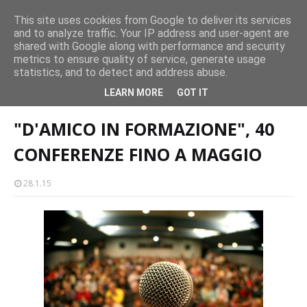
CASTELLO-MILAZZO
This site uses cookies from Google to deliver its services
and to analyze traffic. Your IP address and user-agent are
Milazzo 28ª Sagra del Pesce a Vaccarella: il programma
shared with Google along with performance and security
EVENTI
metrics to ensure quality of service, generate usage
statistics, and to detect and address abuse.
Home page
"D'AMICO IN FORMAZIONE", 40 CONFERENZE FINO A
LEARN MORE
GOT IT
MAGGIO
"D'AMICO IN FORMAZIONE", 40
CONFERENZE FINO A MAGGIO
28.1.15