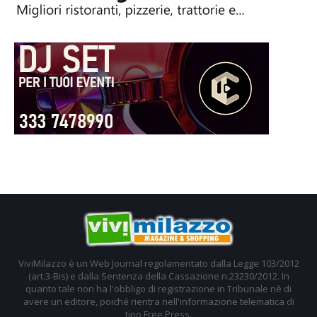
ViviMilazzo è un Web Journal regolamentato dalla Legge 103/2012
(art.3-Bis) e dalla Sentenza della Cassazione n.23230/2012. In
quanto tale non ha l'obbligo di registrazione in Tribunale nè di
avere un editore, poiché rientra nell'informazione telematica di
tipo Free Press.