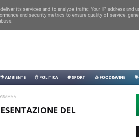
nza
Parcheggio
Porto
Transfer
Camping
Area Sosta Camper
D
eliver its services and to analyze traffic. Your IP address and 
ormance and security metrics to ensure quality of service, gen
lla: il programma
EVENTI
abuse.
🌴 AMBIENTE
✋ POLITICA
⚽ SPORT
🍮 FOOD&WINE

ROGRAMMA
RESENTAZIONE DEL