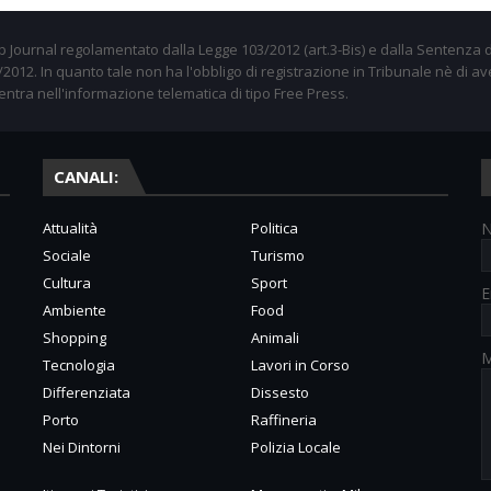
 Journal regolamentato dalla Legge 103/2012 (art.3-Bis) e dalla Sentenza d
012. In quanto tale non ha l'obbligo di registrazione in Tribunale nè di av
entra nell'informazione telematica di tipo Free Press.
CANALI:
Attualità
Politica
Sociale
Turismo
Cultura
Sport
E
Ambiente
Food
Shopping
Animali
M
Tecnologia
Lavori in Corso
Differenziata
Dissesto
Porto
Raffineria
Nei Dintorni
Polizia Locale