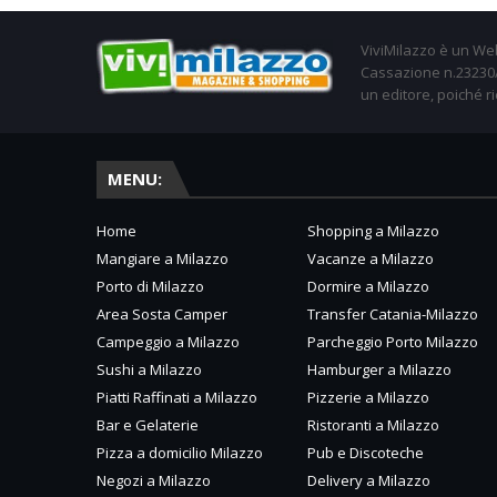
ViviMilazzo è un Web
Cassazione n.23230/2
un editore, poiché ri
MENU:
Home
Shopping a Milazzo
Mangiare a Milazzo
Vacanze a Milazzo
Porto di Milazzo
Dormire a Milazzo
Area Sosta Camper
Transfer Catania-Milazzo
Campeggio a Milazzo
Parcheggio Porto Milazzo
Sushi a Milazzo
Hamburger a Milazzo
Piatti Raffinati a Milazzo
Pizzerie a Milazzo
Bar e Gelaterie
Ristoranti a Milazzo
Pizza a domicilio Milazzo
Pub e Discoteche
Negozi a Milazzo
Delivery a Milazzo