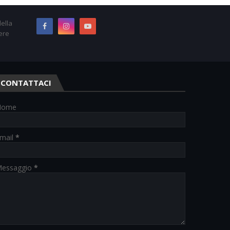
ella
ere
CONTATTACI
Nome
mail
*
essaggio
*