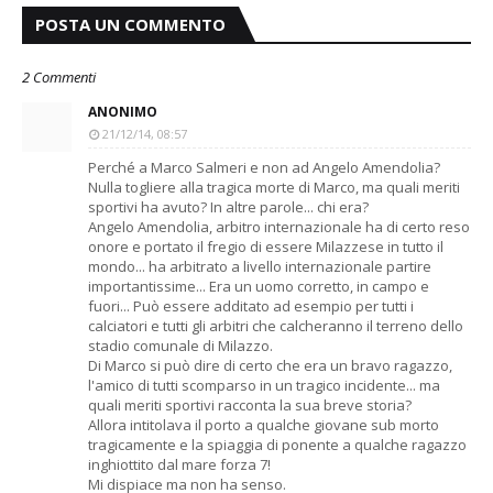
POSTA UN COMMENTO
2 Commenti
ANONIMO
21/12/14, 08:57
Perché a Marco Salmeri e non ad Angelo Amendolia?
Nulla togliere alla tragica morte di Marco, ma quali meriti
sportivi ha avuto? In altre parole... chi era?
Angelo Amendolia, arbitro internazionale ha di certo reso
onore e portato il fregio di essere Milazzese in tutto il
mondo... ha arbitrato a livello internazionale partire
importantissime... Era un uomo corretto, in campo e
fuori... Può essere additato ad esempio per tutti i
calciatori e tutti gli arbitri che calcheranno il terreno dello
stadio comunale di Milazzo.
Di Marco si può dire di certo che era un bravo ragazzo,
l'amico di tutti scomparso in un tragico incidente... ma
quali meriti sportivi racconta la sua breve storia?
Allora intitolava il porto a qualche giovane sub morto
tragicamente e la spiaggia di ponente a qualche ragazzo
inghiottito dal mare forza 7!
Mi dispiace ma non ha senso.