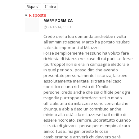
Rispondi
Elimina
Risposte
MARY FORMICA
21/12/14, 11:01
Credo che la tua domanda andrebbe rivolta
all'amministrazione. Marco ha portato risultati
calcistici importanti al Milazzo. .
Forse semplicemente nessuno ha voluto fare
richiesta di istanza nel caso di cui parli. ..o forse
(purtroppo) non si era in campagna elettorale
in quel periodo.. posso dirti che avendo
presentato personalmente l'istanza, la trovo
assolutamente meritata..si tratta nel caso
specifico di una richiesta di 10 mila
persone..credo anche che sia difficile per ogni
tragedia purtroppo ricordare tutti in modo
ufficiale. .ma da milazzese sono convinta che
chiunque abbia dato un contributo anche
minimo alla città ..da milazzese ha il diritto di
essere ricordato..sempre. .soprattutto quando
si tratta di giovani.. penso per esempio al caro
amico Tusa.. magari presto le cose
cambieranno e arriverà chi davvero sarà