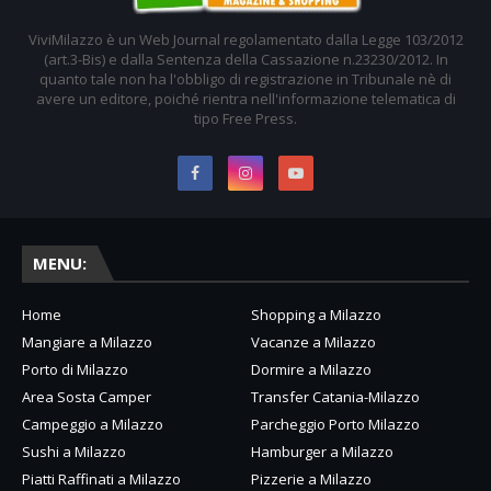
ViviMilazzo è un Web Journal regolamentato dalla Legge 103/2012
(art.3-Bis) e dalla Sentenza della Cassazione n.23230/2012. In
quanto tale non ha l'obbligo di registrazione in Tribunale nè di
avere un editore, poiché rientra nell'informazione telematica di
tipo Free Press.
MENU:
Home
Shopping a Milazzo
Mangiare a Milazzo
Vacanze a Milazzo
Porto di Milazzo
Dormire a Milazzo
Area Sosta Camper
Transfer Catania-Milazzo
Campeggio a Milazzo
Parcheggio Porto Milazzo
Sushi a Milazzo
Hamburger a Milazzo
Piatti Raffinati a Milazzo
Pizzerie a Milazzo