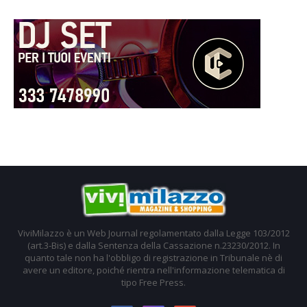
ViviMilazzo è un Web Journal regolamentato dalla Legge 103/2012
(art.3-Bis) e dalla Sentenza della Cassazione n.23230/2012. In
quanto tale non ha l'obbligo di registrazione in Tribunale nè di
avere un editore, poiché rientra nell'informazione telematica di
tipo Free Press.