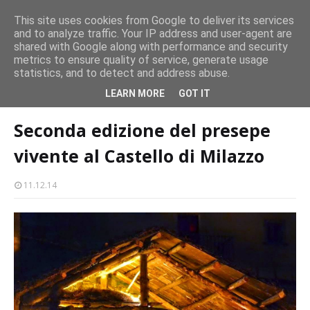
CASTELLO-MILAZZO
This site uses cookies from Google to deliver its services
and to analyze traffic. Your IP address and user-agent are
Milazzo 28ª Sagra del Pesce a Vaccarella: il programma
shared with Google along with performance and security
EVENTI
metrics to ensure quality of service, generate usage
statistics, and to detect and address abuse.
Home page
Seconda edizione del presepe vivente al Castello di
LEARN MORE
GOT IT
Milazzo
Seconda edizione del presepe
vivente al Castello di Milazzo
11.12.14