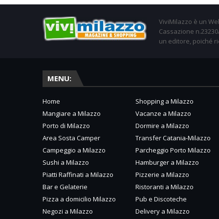
ViviMilazzo è un Web
Cassazione n.23230/2
un editore, poiché ri
MENU:
Home
Shopping a Milazzo
Mangiare a Milazzo
Vacanze a Milazzo
Porto di Milazzo
Dormire a Milazzo
Area Sosta Camper
Transfer Catania-Milazzo
Campeggio a Milazzo
Parcheggio Porto Milazzo
Sushi a Milazzo
Hamburger a Milazzo
Piatti Raffinati a Milazzo
Pizzerie a Milazzo
Bar e Gelaterie
Ristoranti a Milazzo
Pizza a domicilio Milazzo
Pub e Discoteche
Negozi a Milazzo
Delivery a Milazzo