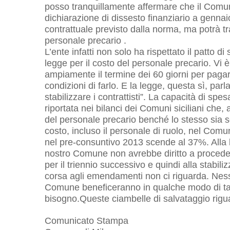
posso tranquillamente affermare che il Comu
dichiarazione di dissesto finanziario a genna
contrattuale previsto dalla norma, ma potrà t
personale precario .
L’ente infatti non solo ha rispettato il patto di 
legge per il costo del personale precario. Vi
ampiamente il termine dei 60 giorni per pagar
condizioni di farlo. E la legge, questa sì, par
stabilizzare i contrattisti”. La capacità di sp
riportata nei bilanci dei Comuni siciliani ch
del personale precario benché lo stesso sia s
costo, incluso il personale di ruolo, nel Comu
nel pre-consuntivo 2013 scende al 37%. Alla 
nostro Comune non avrebbe diritto a procedere
per il triennio successivo e quindi alla stabi
corsa agli emendamenti non ci riguarda. Nessu
Comune beneficeranno in qualche modo di t
bisogno.Queste ciambelle di salvataggio rigu
Comunicato Stampa