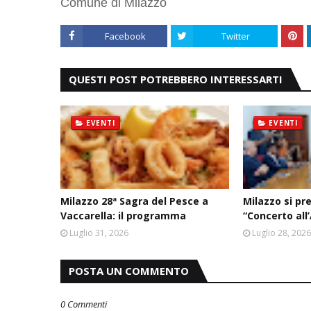
Comune di Milazzo
Facebook
Twitter
QUESTI POST POTREBBERO INTERESSARTI
EVENTI
EVENTI
Milazzo 28ª Sagra del Pesce a
Milazzo si pr
Vaccarella: il programma
“Concerto all
Luglio 31, 2026
Luglio 28, 202
POSTA UN COMMENTO
0 Commenti