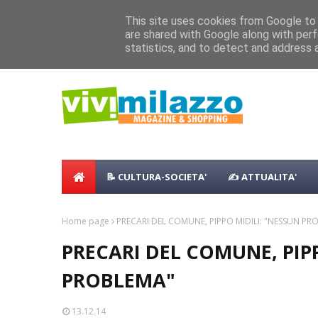
Home
Shopping
Food
Vacanze
B & B
Case Vaca
This site uses cookies from Google to d
Concerto all’Alba a Milazzo con oltre 
are shared with Google along with perf
NEWS:
statistics, and to detect and address 
Milazzo 28ª Sagra del Pesce a Vaccare
📝 CULTURA-SOCIETA'
✍ ATTUALITA'
Home page
PRECARI DEL COMUNE, PIPPO MIDILI: "NESSUN PR
PRECARI DEL COMUNE, PIP
PROBLEMA"
13.12.14