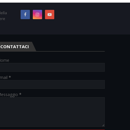
ella
ere
CONTATTACI
Nome
mail
*
essaggio
*