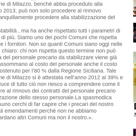
ne di Milazzo, benché abbia proceduto alla
io 2013, può non solo procedere al rinnovo
ranquillamente procedere alla stabilizzazione del
stabilità , ma ha anche rispettato tutti i parametri di
 è di più. Siamo uno dei pochi Comuni che rispetta
e i fornitori. Non so quanti Comuni siano oggi nelle
la chiaro: chi non rispetta questo termine non può
esa del personale precario da stabilizzare viene già
e, assommano al costo del personale anche il costo
ostenuto per l’80 % dalla Regione Siciliana. Tale
ne di Milazzo si è attestata nell’anno 2012 al 39% e
luce di tutto ciò non riesco a comprendere come il
 al rinnovo dei contratti del personale precario
lizzazione dello stesso personale.La spasmodica
no cerchi di far capire che i precari del nostro
ali emendamenti perchè non ne abbiamo
ardano altri Comuni ma non il nostro.».