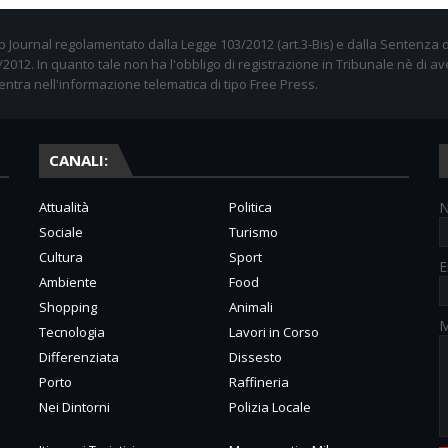
 Journal regolamentato dalla Legge 103/2012 (art.3-Bis) e dalla Sentenza d
012. In quanto tale non ha l'obbligo di registrazione in Tribunale nè di av
entra nell'informazione telematica di tipo Free Press.
CANALI:
Attualità
Politica
Sociale
Turismo
Cultura
Sport
E
Ambiente
Food
Shopping
Animali
M
Tecnologia
Lavori in Corso
Differenziata
Dissesto
Porto
Raffineria
Nei Dintorni
Polizia Locale