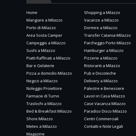
Home
Shopping a Milazzo
Mangiare a Milazzo
Vacanze a Milazzo
Porto di Milazzo
Dormire a Milazzo
Area Sosta Camper
Transfer Catania-Milazzo
Campeggio a Milazzo
Parcheggio Porto Milazzo
Sushi a Milazzo
Hamburger a Milazzo
Piatti Raffinati a Milazzo
Pizzerie a Milazzo
Bar e Gelaterie
Ristoranti a Milazzo
Pizza a domicilio Milazzo
Pub e Discoteche
Negozi a Milazzo
Delivery a Milazzo
Noleggio Proiettore
Palestre e Benessere
Farmacie di Turno
Lavori in Casa Milazzo
Traslochi a Milazzo
Case Vacanza Milazzo
Bed & Breakfast Milazzo
Paradiso Disco Milazzo
Shore Milazzo
Centri Commerciali
Meteo a Milazzo
Contatti e Note Legali
Magazine