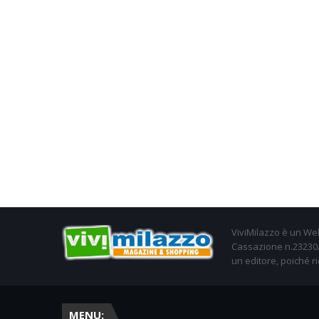
ViviMilazzo è un Web
Cassazione n.23230/2
un editore, poiché ri
MENU: