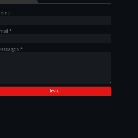
Nome
mail
*
essaggio
*