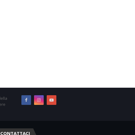
ella
ere
CONTATTACI