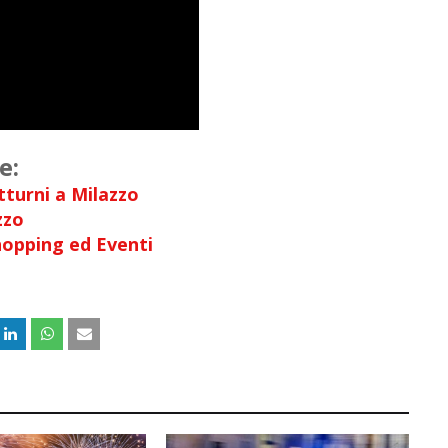
e:
turni a Milazzo
azzo
hopping ed Eventi