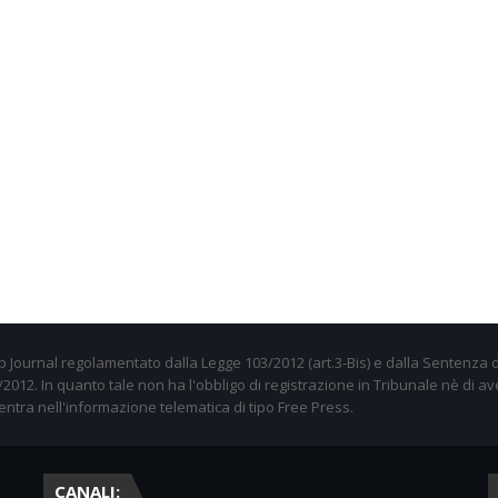
 Journal regolamentato dalla Legge 103/2012 (art.3-Bis) e dalla Sentenza d
012. In quanto tale non ha l'obbligo di registrazione in Tribunale nè di av
entra nell'informazione telematica di tipo Free Press.
CANALI: