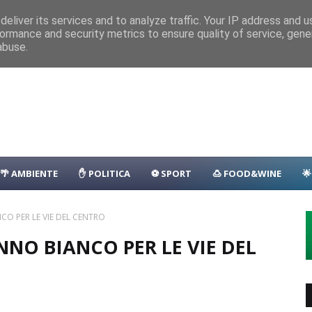
nza
Parcheggio
Porto
Transfer
Camping
Area Sosta Camper
D
eliver its services and to analyze traffic. Your IP address and 
ormance and security metrics to ensure quality of service, gen
lla: il programma
EVENTI
abuse.
🌴 AMBIENTE
✋ POLITICA
⚽ SPORT
🍮 FOOD&WINE

O PER LE VIE DEL CENTRO
NO BIANCO PER LE VIE DEL