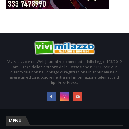
ViviMilazzo è un Web Journal regolamentato dalla Legge 103/2012
(art.3-Bis) e dalla Sentenza della Cassazione n.23230/2012. In
quanto tale non ha l'obbligo di registrazione in Tribunale nè di
avere un editore, poiché rientra nell'informazione telematica di
tipo Free Press.
MENU: