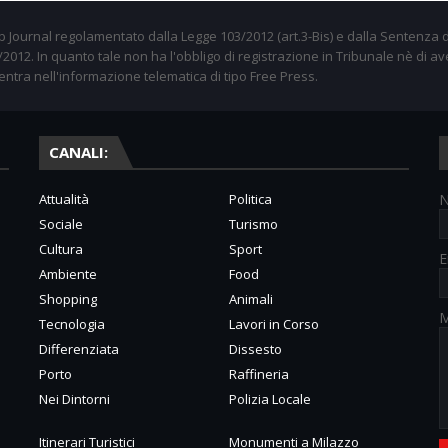
 Journal regolamentato dalla Legge 103/2012 (art.3-Bis) e dalla Sentenza d
012. In quanto tale non ha l'obbligo di registrazione in Tribunale nè di av
entra nell'informazione telematica di tipo Free Press.
CANALI:
Attualità
Politica
Sociale
Turismo
Cultura
Sport
E
Ambiente
Food
Shopping
Animali
M
Tecnologia
Lavori in Corso
Differenziata
Dissesto
Porto
Raffineria
Nei Dintorni
Polizia Locale
Itinerari Turistici
Monumenti a Milazzo