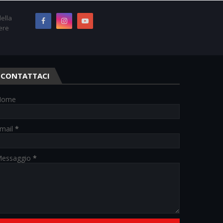
ella
ere
CONTATTACI
Nome
mail
*
essaggio
*