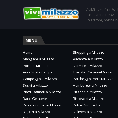
ViviMilazzo è un Web
Cassazione n.23230/2
un editore, poiché ri
MENU:
Home
Shopping a Milazzo
Mangiare a Milazzo
Vacanze a Milazzo
Porto di Milazzo
Dormire a Milazzo
Area Sosta Camper
Transfer Catania-Milazzo
Campeggio a Milazzo
Parcheggio Porto Milazzo
Sushi a Milazzo
Hamburger a Milazzo
Piatti Raffinati a Milazzo
Pizzerie a Milazzo
Bar e Gelaterie
Ristoranti a Milazzo
Pizza a domicilio Milazzo
Pub e Discoteche
Negozi a Milazzo
Delivery a Milazzo