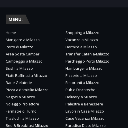
MENU:
Home
Shopping a Milazzo
Mangiare a Milazzo
Vacanze a Milazzo
Porto di Milazzo
Dormire a Milazzo
Area Sosta Camper
Transfer Catania-Milazzo
Campeggio a Milazzo
Parcheggio Porto Milazzo
Sushi a Milazzo
Hamburger a Milazzo
Piatti Raffinati a Milazzo
Pizzerie a Milazzo
Bar e Gelaterie
Ristoranti a Milazzo
Pizza a domicilio Milazzo
Pub e Discoteche
Negozi a Milazzo
Delivery a Milazzo
Noleggio Proiettore
Palestre e Benessere
Farmacie di Turno
Lavori in Casa Milazzo
Traslochi a Milazzo
Case Vacanza Milazzo
Bed & Breakfast Milazzo
Paradiso Disco Milazzo