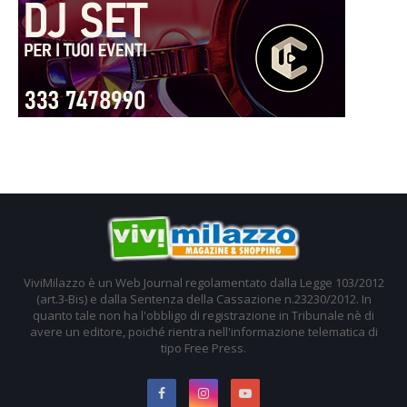
ViviMilazzo è un Web Journal regolamentato dalla Legge 103/2012
(art.3-Bis) e dalla Sentenza della Cassazione n.23230/2012. In
quanto tale non ha l'obbligo di registrazione in Tribunale nè di
avere un editore, poiché rientra nell'informazione telematica di
tipo Free Press.