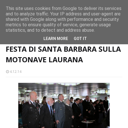
Milazzo si prepara alla magia del “Concerto all’Alba”
This site uses cookies from Google to deliver its services
EVENTI
and to analyze traffic. Your IP address and user-agent are
amma
Mil
shared with Google along with performance and security
metrics to ensure quality of service, generate usage
statistics, and to detect and address abuse.
Home page
FESTA DI SANTA BARBARA SULLA MOTONAVE LAURANA
LEARN MORE
GOT IT
FESTA DI SANTA BARBARA SULLA
MOTONAVE LAURANA
4.12.14