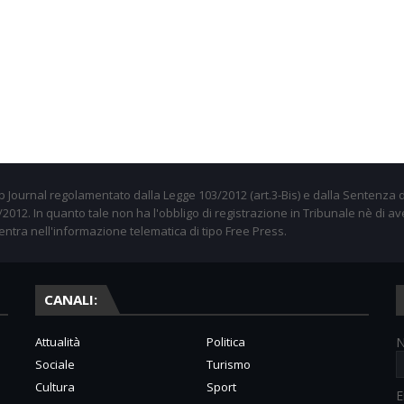
 Journal regolamentato dalla Legge 103/2012 (art.3-Bis) e dalla Sentenza d
012. In quanto tale non ha l'obbligo di registrazione in Tribunale nè di av
entra nell'informazione telematica di tipo Free Press.
CANALI:
Attualità
Politica
Sociale
Turismo
Cultura
Sport
E