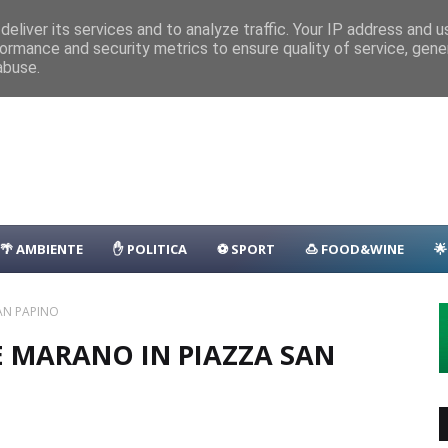
nza
Parcheggio
Porto
Transfer
Camping
Area Sosta Camper
D
eliver its services and to analyze traffic. Your IP address and 
ormance and security metrics to ensure quality of service, gen
1.500 persone
CASTELLO-MILAZZO
abuse.
🌴 AMBIENTE
✋ POLITICA
⚽ SPORT
🍮 FOOD&WINE

AN PAPINO
E MARANO IN PIAZZA SAN