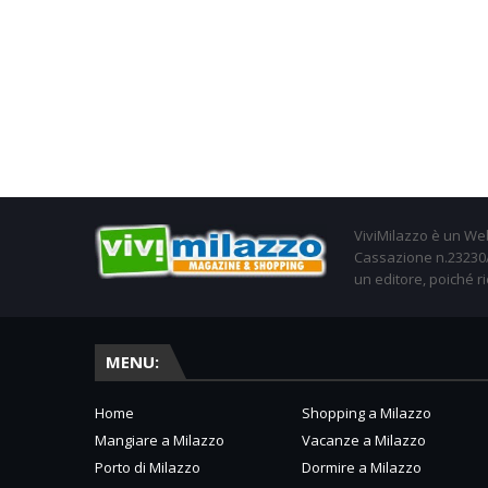
ViviMilazzo è un Web
Cassazione n.23230/2
un editore, poiché ri
MENU:
Home
Shopping a Milazzo
Mangiare a Milazzo
Vacanze a Milazzo
Porto di Milazzo
Dormire a Milazzo