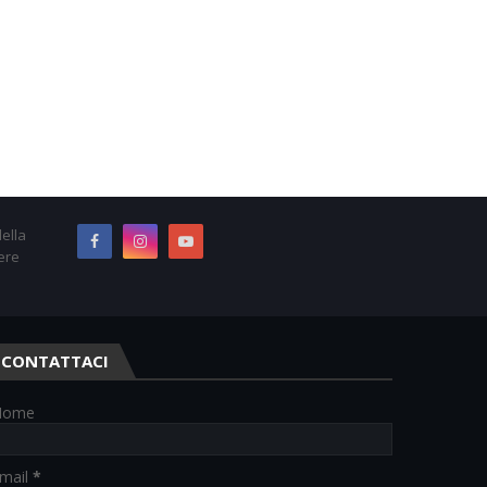
ella
ere
CONTATTACI
Nome
mail
*