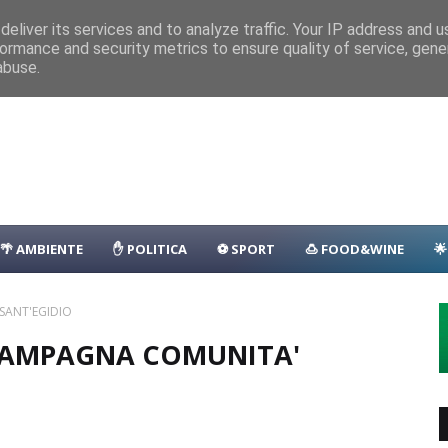
nza
Parcheggio
Porto
Transfer
Camping
Area Sosta Camper
D
eliver its services and to analyze traffic. Your IP address and 
1.500 persone
CASTELLO-MILAZZO
ormance and security metrics to ensure quality of service, gen
lla: il programma
EVENTI
abuse.
🌴 AMBIENTE
✋ POLITICA
⚽ SPORT
🍮 FOOD&WINE

SANT'EGIDIO
 CAMPAGNA COMUNITA'