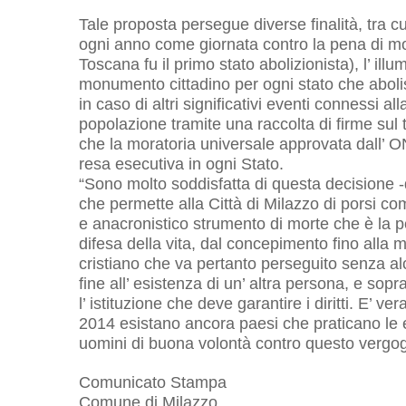
Tale proposta persegue diverse finalità, tra cu
ogni anno come giornata contro la pena di mor
Toscana fu il primo stato abolizionista), l’ ill
monumento cittadino per ogni stato che abol
in caso di altri significativi eventi connessi all
popolazione tramite una raccolta di firme sul 
che la moratoria universale approvata dall’ ON
resa esecutiva in ogni Stato.
“Sono molto soddisfatta di questa decisione 
che permette alla Città di Milazzo di porsi co
e anacronistico strumento di morte che è la 
difesa della vita, dal concepimento fino alla m
cristiano che va pertanto perseguito senza al
fine all’ esistenza di un’ altra persona, e sopr
l’ istituzione che deve garantire i diritti. E’
2014 esistano ancora paesi che praticano le es
uomini di buona volontà contro questo vergogn
Comunicato Stampa
Comune di Milazzo