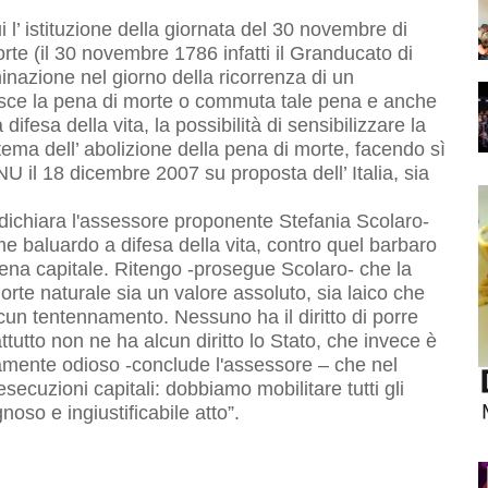
i l’ istituzione della giornata del 30 novembre di
te (il 30 novembre 1786 infatti il Granducato di
uminazione nel giorno della ricorrenza di un
isce la pena di morte o commuta tale pena e anche
a difesa della vita, la possibilità di sensibilizzare la
tema dell’ abolizione della pena di morte, facendo sì
U il 18 dicembre 2007 su proposta dell’ Italia, sia
-dichiara l'assessore proponente Stefania Scolaro-
me baluardo a difesa della vita, contro quel barbaro
pena capitale. Ritengo -prosegue Scolaro- che la
orte naturale sia un valore assoluto, sia laico che
cun tentennamento. Nessuno ha il diritto di porre
attutto non ne ha alcun diritto lo Stato, che invece è
 veramente odioso -conclude l'assessore – che nel
ecuzioni capitali: dobbiamo mobilitare tutti gli
oso e ingiustificabile atto”.