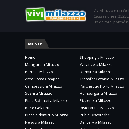
ViviMilazzo è un Web
Cassazione n.23230/2
un editore, poiché ri
MENU:
Home
Shopping a Milazzo
Mangiare a Milazzo
Vacanze a Milazzo
Porto di Milazzo
Dormire a Milazzo
Area Sosta Camper
Transfer Catania-Milazzo
Campeggio a Milazzo
Parcheggio Porto Milazzo
Sushi a Milazzo
Hamburger a Milazzo
Piatti Raffinati a Milazzo
Pizzerie a Milazzo
Bar e Gelaterie
Ristoranti a Milazzo
Pizza a domicilio Milazzo
Pub e Discoteche
Negozi a Milazzo
Delivery a Milazzo