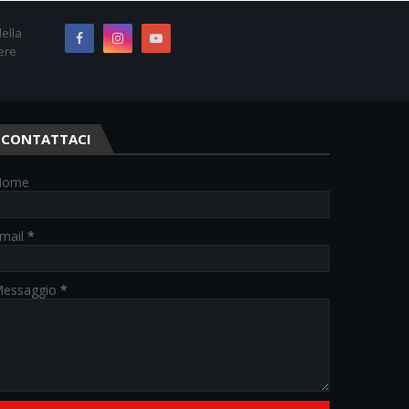
ella
ere
CONTATTACI
Nome
mail
*
essaggio
*