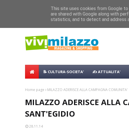
Home
Shopping
Food
Vacanze
B & B
Case Vaca
This site uses cookies from Google to d
Concerto all’Alba a Milazzo con oltre 
are shared with Google along with perf
NEWS:
Milazzo 28ª Sagra del Pesce a Vaccare
statistics, and to detect and address 
📝 CULTURA-SOCIETA'
✍ ATTUALITA'
Home page
MILAZZO ADERISCE ALLA CAMPAGNA COMUNITA' 
MILAZZO ADERISCE ALLA
SANT'EGIDIO
28.11.14