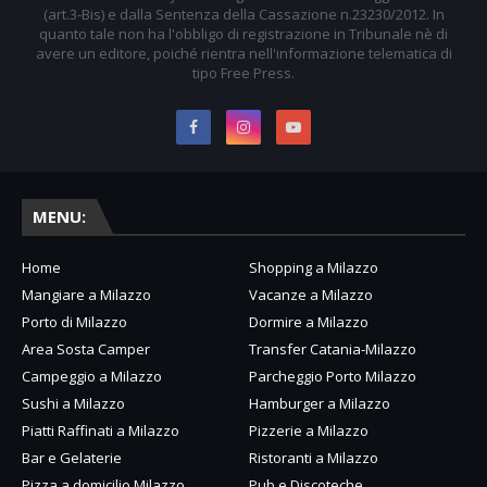
(art.3-Bis) e dalla Sentenza della Cassazione n.23230/2012. In
quanto tale non ha l'obbligo di registrazione in Tribunale nè di
avere un editore, poiché rientra nell'informazione telematica di
tipo Free Press.
MENU:
Home
Shopping a Milazzo
Mangiare a Milazzo
Vacanze a Milazzo
Porto di Milazzo
Dormire a Milazzo
Area Sosta Camper
Transfer Catania-Milazzo
Campeggio a Milazzo
Parcheggio Porto Milazzo
Sushi a Milazzo
Hamburger a Milazzo
Piatti Raffinati a Milazzo
Pizzerie a Milazzo
Bar e Gelaterie
Ristoranti a Milazzo
Pizza a domicilio Milazzo
Pub e Discoteche