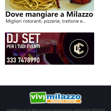
ViviMilazzo è un Web Journal regolamentato dalla Legge 103/2012