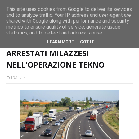
This site uses cookies from Google to deliver its services
Milazzo 28ª Sagra del Pesce a Vaccarella: il programma
Milazzo si prepara alla magia del “Concerto all’Alba”
and to analyze traffic. Your IP address and user-agent are
Mil
EVENTI
EVENTI
shared with Google along with performance and security
metrics to ensure quality of service, generate usage
statistics, and to detect and address abuse.
Home page
ARRESTATI MILAZZESI NELL'OPERAZIONE TEKNO
LEARN MORE
GOT IT
ARRESTATI MILAZZESI
NELL'OPERAZIONE TEKNO
19.11.14