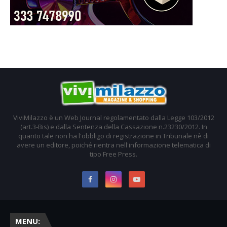
ViviMilazzo è un Web Journal regolamentato dalla Legge 103/2012
(art.3-Bis) e dalla Sentenza della Cassazione n.23230/2012. In
quanto tale non ha l'obbligo di registrazione in Tribunale nè di
avere un editore, poiché rientra nell'informazione telematica di
tipo Free Press.
MENU: