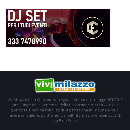
ViviMilazzo è un Web Journal regolamentato dalla Legge 103/2012
(art.3-Bis) e dalla Sentenza della Cassazione n.23230/2012. In
quanto tale non ha l'obbligo di registrazione in Tribunale nè di
avere un editore, poiché rientra nell'informazione telematica di
tipo Free Press.