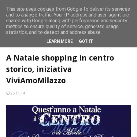
persone
This site uses cookies from Google to deliver its services
and to analyze traffic. Your IP address and user-agent are
Milazzo 28ª Sagra del Pesce a Vaccarella: il programma
shared with Google along with performance and security
EVENTI
metrics to ensure quality of service, generate usage
statistics, and to detect and address abuse.
Home page
viviamo milazzo
A Natale shopping in centro storico,
LEARN MORE
GOT IT
iniziativa ViviAmoMilazzo
A Natale shopping in centro
storico, iniziativa
ViviAmoMilazzo
26.11.14