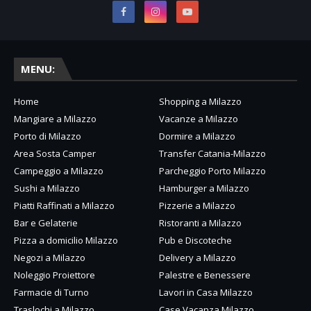
MENU:
Home
Shopping a Milazzo
Mangiare a Milazzo
Vacanze a Milazzo
Porto di Milazzo
Dormire a Milazzo
Area Sosta Camper
Transfer Catania-Milazzo
Campeggio a Milazzo
Parcheggio Porto Milazzo
Sushi a Milazzo
Hamburger a Milazzo
Piatti Raffinati a Milazzo
Pizzerie a Milazzo
Bar e Gelaterie
Ristoranti a Milazzo
Pizza a domicilio Milazzo
Pub e Discoteche
Negozi a Milazzo
Delivery a Milazzo
Noleggio Proiettore
Palestre e Benessere
Farmacie di Turno
Lavori in Casa Milazzo
Traslochi a Milazzo
Case Vacanza Milazzo