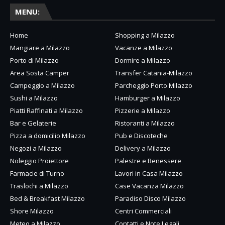
MENU:
Home
Shopping a Milazzo
Mangiare a Milazzo
Vacanze a Milazzo
Porto di Milazzo
Dormire a Milazzo
Area Sosta Camper
Transfer Catania-Milazzo
Campeggio a Milazzo
Parcheggio Porto Milazzo
Sushi a Milazzo
Hamburger a Milazzo
Piatti Raffinati a Milazzo
Pizzerie a Milazzo
Bar e Gelaterie
Ristoranti a Milazzo
Pizza a domicilio Milazzo
Pub e Discoteche
Negozi a Milazzo
Delivery a Milazzo
Noleggio Proiettore
Palestre e Benessere
Farmacie di Turno
Lavori in Casa Milazzo
Traslochi a Milazzo
Case Vacanza Milazzo
Bed & Breakfast Milazzo
Paradiso Disco Milazzo
Shore Milazzo
Centri Commerciali
Meteo a Milazzo
Contatti e Note Legali