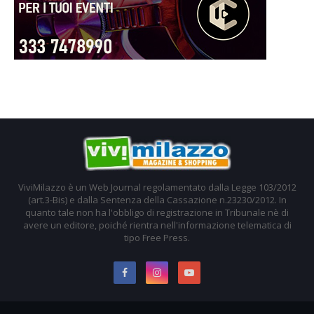
ViviMilazzo è un Web Journal regolamentato dalla Legge 103/2012
(art.3-Bis) e dalla Sentenza della Cassazione n.23230/2012. In
quanto tale non ha l'obbligo di registrazione in Tribunale nè di
avere un editore, poiché rientra nell'informazione telematica di
tipo Free Press.