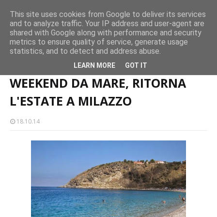
CASTELLO-MILAZZO
This site uses cookies from Google to deliver its services
and to analyze traffic. Your IP address and user-agent are
Milazzo 28ª Sagra del Pesce a Vaccarella: il programma
shared with Google along with performance and security
EVENTI
metrics to ensure quality of service, generate usage
statistics, and to detect and address abuse.
Home page
WEEKEND DA MARE, RITORNA L'ESTATE A MILAZZO
LEARN MORE
GOT IT
WEEKEND DA MARE, RITORNA
L'ESTATE A MILAZZO
18.10.14