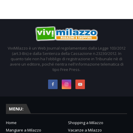
ViviMilazzo è un Web Journal regolamentato dalla Legge 103/2012
(art.3-Bis) e dalla Sentenza della Cassazione n.23230/2012. In
quanto tale non ha l'obbligo di registrazione in Tribunale nè di
avere un editore, poiché rientra nell'informazione telematica di
tipo Free Press.
MENU:
Home
Shopping a Milazzo
Mangiare a Milazzo
Vacanze a Milazzo