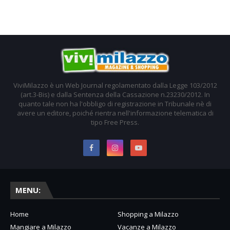
ViviMilazzo è un Web Journal regolamentato dalla Legge 103/2012
(art.3-Bis) e dalla Sentenza della Cassazione n.23230/2012. In
quanto tale non ha l'obbligo di registrazione in Tribunale nè di
avere un editore, poiché rientra nell'informazione telematica di
tipo Free Press.
MENU:
Home
Shopping a Milazzo
Mangiare a Milazzo
Vacanze a Milazzo