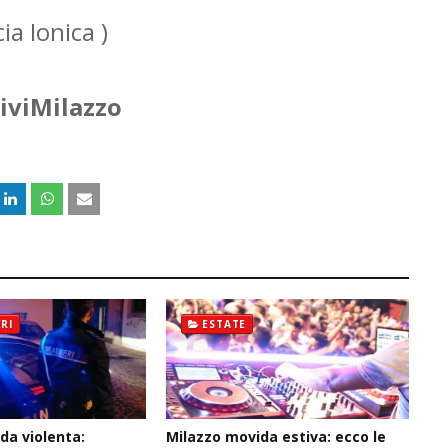
a Ionica )
ViviMilazzo
RI
ESTATE
da violenta:
Milazzo movida estiva: ecco le