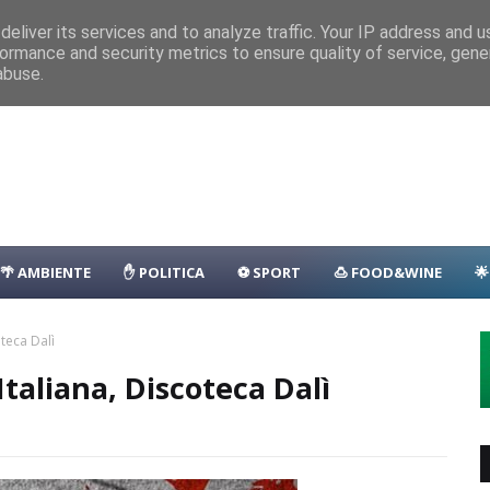
nza
Parcheggio
Porto
Transfer
Camping
Area Sosta Camper
D
eliver its services and to analyze traffic. Your IP address and 
ormance and security metrics to ensure quality of service, gen
lla: il programma
EVENTI
abuse.
🌴 AMBIENTE
✋ POLITICA
⚽ SPORT
🍮 FOOD&WINE

teca Dalì
taliana, Discoteca Dalì