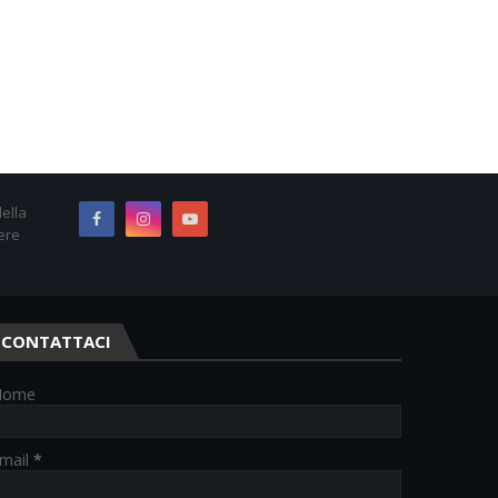
ella
ere
CONTATTACI
Nome
mail
*