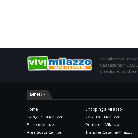
ViviMilazzo è un Web
Cassazione n.23230/2
un editore, poiché ri
MENU:
Home
Shopping a Milazzo
Mangiare a Milazzo
Vacanze a Milazzo
Porto di Milazzo
Dormire a Milazzo
Area Sosta Camper
Transfer Catania-Milazzo