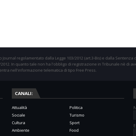
 Journal regolamentato dalla Legge 103/2012 (art.3-Bis) e dalla Sentenza d
012. In quanto tale non ha l'obbligo di registrazione in Tribunale nè di av
entra nell'informazione telematica di tipo Free Press.
CANALI:
Attualità
Politica
Sociale
Turismo
Cultura
Sport
E
Ambiente
Food