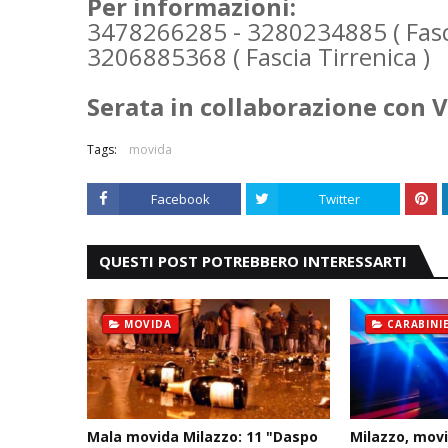
Per informazioni:
3478266285 - 3280234885 ( Fasci
3206885368 ( Fascia Tirrenica )
Serata in collaborazione con 
Tags:
movida
Facebook
Twitter
QUESTI POST POTREBBERO INTERESSARTI
MOVIDA
CARABINIE
Mala movida Milazzo: 11 "Daspo
Milazzo, movi