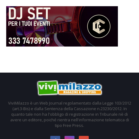
ViviMilazzo è un Web Journal regolamentato dalla Legge 103/2012
(art.3-Bis) e dalla Sentenza della Cassazione n.23230/2012. In
quanto tale non ha l'obbligo di registrazione in Tribunale nè di
avere un editore, poiché rientra nell'informazione telematica di
tipo Free Press.