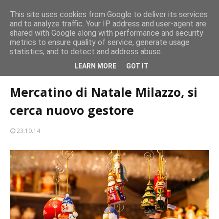
Concerto all’Alba a Milazzo con oltre 1.500 persone
CASTELLO-MILAZZO
This site uses cookies from Google to deliver its services
and to analyze traffic. Your IP address and user-agent are
Milazzo 28ª Sagra del Pesce a Vaccarella: il programma
shared with Google along with performance and security
metrics to ensure quality of service, generate usage
EVENTI
statistics, and to detect and address abuse.
Home page
natale
Mercatino di Natale Milazzo, si cerca nuovo
LEARN MORE
GOT IT
gestore
Mercatino di Natale Milazzo, si
cerca nuovo gestore
23.10.14