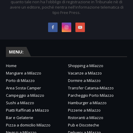
quanto tale non ha l'obbligo di registrazione in Tribunale nè di
avere un editore, poiché rientra nell'informazione telematica di
tipo Free Press.
MENU:
Home
Shopping a Milazzo
Mangiare a Milazzo
Vacanze a Milazzo
Porto di Milazzo
Dormire a Milazzo
Area Sosta Camper
Transfer Catania-Milazzo
Campeggio a Milazzo
Parcheggio Porto Milazzo
Sushi a Milazzo
Hamburger a Milazzo
Piatti Raffinati a Milazzo
Pizzerie a Milazzo
Bar e Gelaterie
Ristoranti a Milazzo
Pizza a domicilio Milazzo
Pub e Discoteche
Negozi a Milazzo
Delivery a Milazzo