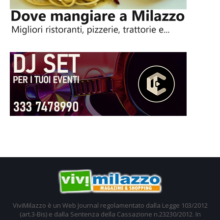
ViviMilazzo è un Web Journal regolamentato dalla Legge 103/2012
(art.3-Bis) e dalla Sentenza della Cassazione n.23230/2012. In