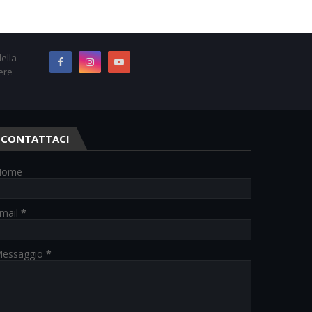
ella
ere
CONTATTACI
Nome
mail
*
essaggio
*