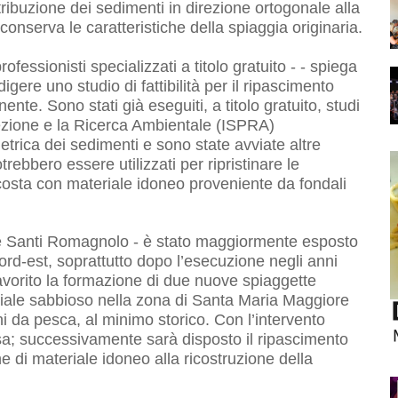
ribuzione dei sedimenti in direzione ortogonale alla
nserva le caratteristiche della spiaggia originaria.
ofessionisti specializzati a titolo gratuito - - spiega
ere uno studio di fattibilità per il ripascimento
ente. Sono stati già eseguiti, a titolo gratuito, studi
rotezione e la Ricerca Ambientale (ISPRA)
trica dei sedimenti e sono state avviate altre
ebbero essere utilizzati per ripristinare le
di costa con materiale idoneo proveniente da fondali
sore Santi Romagnolo - è stato maggiormente esposto
ord-est, soprattutto dopo l’esecuzione negli anni
favorito la formazione di due nuove spiaggette
teriale sabbioso nella zona di Santa Maria Maggiore
i da pesca, al minimo storico. Con l’intervento
a; successivamente sarà disposto il ripascimento
e di materiale idoneo alla ricostruzione della