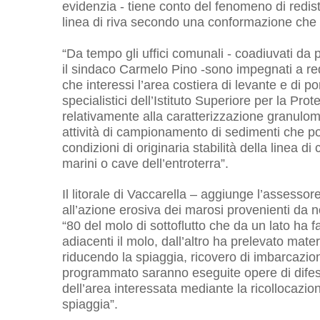
evidenzia - tiene conto del fenomeno di redist
linea di riva secondo una conformazione che co
“Da tempo gli uffici comunali - coadiuvati da pr
il sindaco Carmelo Pino -sono impegnati a redig
che interessi l’area costiera di levante e di pon
specialistici dell’Istituto Superiore per la P
relativamente alla caratterizzazione granulome
attività di campionamento di sedimenti che potr
condizioni di originaria stabilità della linea 
marini o cave dell’entroterra”.
Il litorale di Vaccarella – aggiunge l’asses
all’azione erosiva dei marosi provenienti da n
“80 del molo di sottoflutto che da un lato ha 
adiacenti il molo, dall’altro ha prelevato ma
riducendo la spiaggia, ricovero di imbarcazion
programmato saranno eseguite opere di difes
dell’area interessata mediante la ricollocazion
spiaggia”.