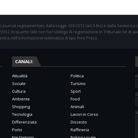
 Journal regolamentato dalla Legge 103/2012 (art.3-Bis) e dalla Sentenza d
012. In quanto tale non ha l'obbligo di registrazione in Tribunale nè di av
entra nell'informazione telematica di tipo Free Press.
CANALI:
Attualità
Politica
Sociale
Turismo
Cultura
Sport
E
Ambiente
Food
Shopping
Animali
M
Tecnologia
Lavori in Corso
Differenziata
Dissesto
Porto
Raffineria
Nei Dintorni
Polizia Locale