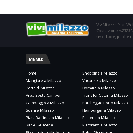
ViviMilazzo è un Web
Cassazione n.23230/2
un editore, poiché ri
MENU:
Home
Shopping a Milazzo
Mangiare a Milazzo
Vacanze a Milazzo
Porto di Milazzo
Dormire a Milazzo
Area Sosta Camper
Transfer Catania-Milazzo
Campeggio a Milazzo
Parcheggio Porto Milazzo
Sushi a Milazzo
Hamburger a Milazzo
Piatti Raffinati a Milazzo
Pizzerie a Milazzo
Bar e Gelaterie
Ristoranti a Milazzo
Pizza a domicilio Milazzo
Pub e Discoteche