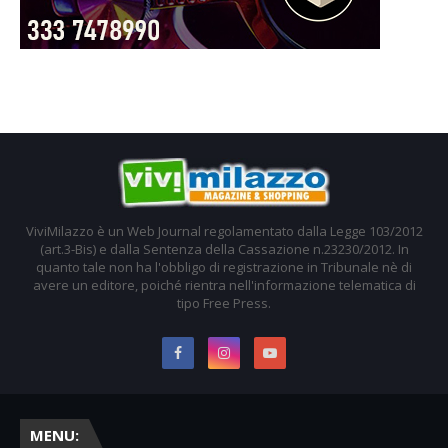
ViviMilazzo è un Web Journal regolamentato dalla Legge 103/2012
(art.3-Bis) e dalla Sentenza della Cassazione n.23230/2012. In
quanto tale non ha l'obbligo di registrazione in Tribunale nè di
avere un editore, poiché rientra nell'informazione telematica di
tipo Free Press.
MENU: