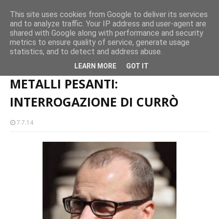
operatori
Concerto all’Alba a Milazzo con oltre 1.500 persone
This site uses cookies from Google to deliver its services
CASTELLO-MILAZZO
and to analyze traffic. Your IP address and user-agent are
Mil
shared with Google along with performance and security
metrics to ensure quality of service, generate usage
statistics, and to detect and address abuse.
Home page
METALLI PESANTI: INTERROGAZIONE DI CURRÒ
LEARN MORE
GOT IT
METALLI PESANTI:
INTERROGAZIONE DI CURRÒ
7.7.14