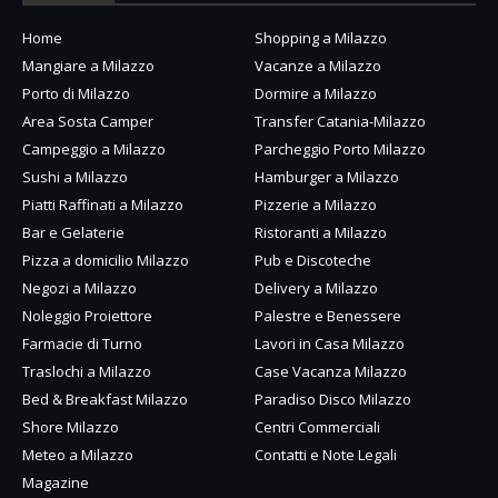
Home
Shopping a Milazzo
Mangiare a Milazzo
Vacanze a Milazzo
Porto di Milazzo
Dormire a Milazzo
Area Sosta Camper
Transfer Catania-Milazzo
Campeggio a Milazzo
Parcheggio Porto Milazzo
Sushi a Milazzo
Hamburger a Milazzo
Piatti Raffinati a Milazzo
Pizzerie a Milazzo
Bar e Gelaterie
Ristoranti a Milazzo
Pizza a domicilio Milazzo
Pub e Discoteche
Negozi a Milazzo
Delivery a Milazzo
Noleggio Proiettore
Palestre e Benessere
Farmacie di Turno
Lavori in Casa Milazzo
Traslochi a Milazzo
Case Vacanza Milazzo
Bed & Breakfast Milazzo
Paradiso Disco Milazzo
Shore Milazzo
Centri Commerciali
Meteo a Milazzo
Contatti e Note Legali
Magazine