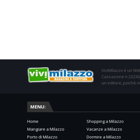
ViviMilazzo è un Web
Cassazione n.23230/2
un editore, poiché ri
MENU:
Home
Shopping a Milazzo
Mangiare a Milazzo
Vacanze a Milazzo
Porto di Milazzo
Dormire a Milazzo