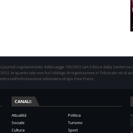
 Journal regolamentato dalla Legge 103/2012 (art.3-Bis) e dalla Sentenza d
012. In quanto tale non ha l'obbligo di registrazione in Tribunale nè di av
entra nell'informazione telematica di tipo Free Press.
CANALI:
Attualità
Politica
Sociale
Turismo
Cultura
Sport
E