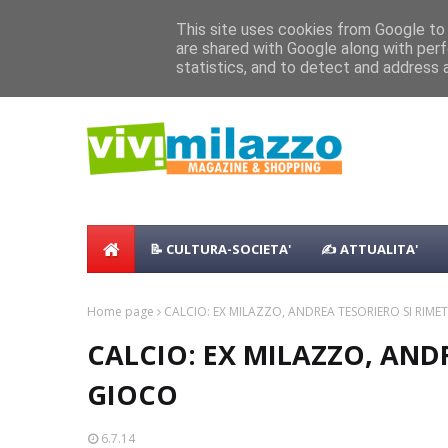
Home
Shopping
Food
Vacanze
B & B
Case Vaca
This site uses cookies from Google to d
Concerto all’Alba a Milazzo con oltre 
are shared with Google along with perf
NEWS:
statistics, and to detect and address 
Milazzo 28ª Sagra del Pesce a Vaccare
📝 CULTURA-SOCIETA'
✍ ATTUALITA'
Home page
CALCIO: EX MILAZZO, ANDREA TESORIERO SI RIME
CALCIO: EX MILAZZO, ANDR
GIOCO
6.7.14