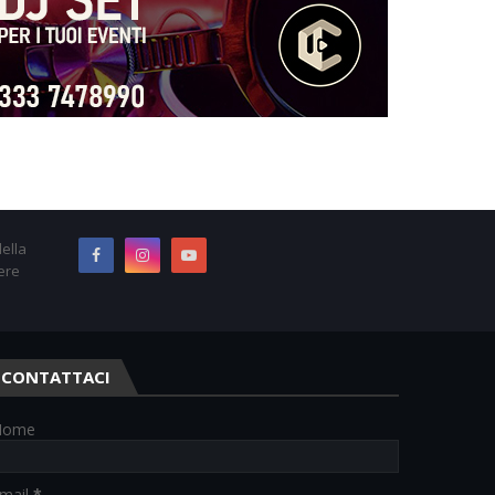
ella
ere
CONTATTACI
Nome
mail
*