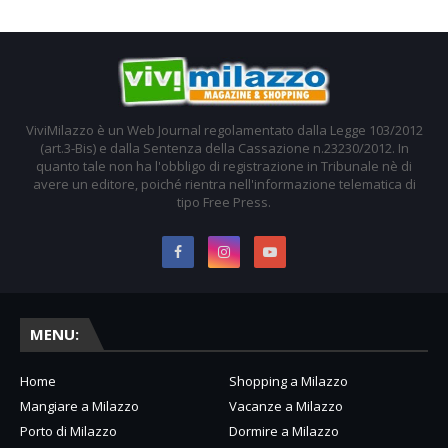
ViviMilazzo è un Web Journal regolamentato dalla Legge 103/2012
(art.3-Bis) e dalla Sentenza della Cassazione n.23230/2012. In
quanto tale non ha l'obbligo di registrazione in Tribunale nè di
avere un editore, poiché rientra nell'informazione telematica di
tipo Free Press.
MENU:
Home
Shopping a Milazzo
Mangiare a Milazzo
Vacanze a Milazzo
Porto di Milazzo
Dormire a Milazzo