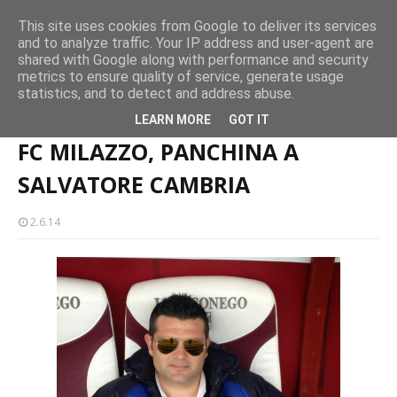
CASTELLO-MILAZZO
This site uses cookies from Google to deliver its services
and to analyze traffic. Your IP address and user-agent are
Milazzo 28ª Sagra del Pesce a Vaccarella: il programma
shared with Google along with performance and security
EVENTI
metrics to ensure quality of service, generate usage
statistics, and to detect and address abuse.
Home page
FC MILAZZO, PANCHINA A SALVATORE CAMBRIA
LEARN MORE
GOT IT
FC MILAZZO, PANCHINA A
SALVATORE CAMBRIA
2.6.14