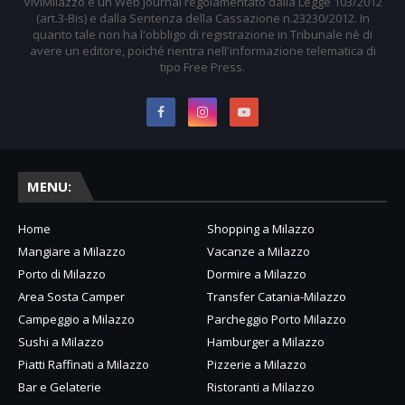
ViviMilazzo è un Web Journal regolamentato dalla Legge 103/2012
(art.3-Bis) e dalla Sentenza della Cassazione n.23230/2012. In
quanto tale non ha l'obbligo di registrazione in Tribunale nè di
avere un editore, poiché rientra nell'informazione telematica di
tipo Free Press.
MENU:
Home
Shopping a Milazzo
Mangiare a Milazzo
Vacanze a Milazzo
Porto di Milazzo
Dormire a Milazzo
Area Sosta Camper
Transfer Catania-Milazzo
Campeggio a Milazzo
Parcheggio Porto Milazzo
Sushi a Milazzo
Hamburger a Milazzo
Piatti Raffinati a Milazzo
Pizzerie a Milazzo
Bar e Gelaterie
Ristoranti a Milazzo