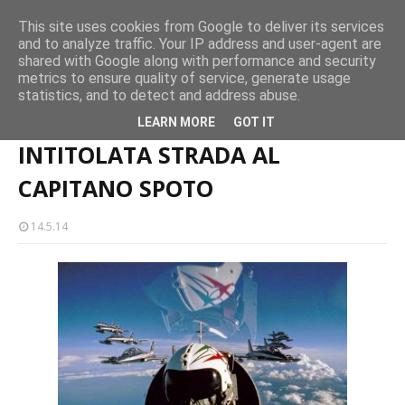
Concerto all’Alba a Milazzo con oltre 1.500 persone
This site uses cookies from Google to deliver its services
CASTELLO-MILAZZO
and to analyze traffic. Your IP address and user-agent are
shared with Google along with performance and security
Milazzo 28ª Sagra del Pesce a Vaccarella: il programma
metrics to ensure quality of service, generate usage
EVENTI
statistics, and to detect and address abuse.
Home page
INTITOLATA STRADA AL CAPITANO SPOTO
LEARN MORE
GOT IT
INTITOLATA STRADA AL
CAPITANO SPOTO
14.5.14