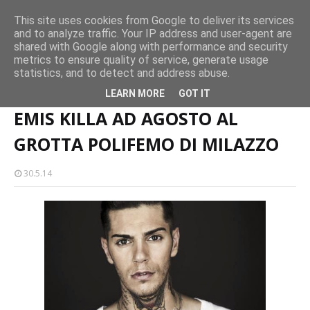
Milazzo si prepara alla magia del “Concerto all’Alba”
This site uses cookies from Google to deliver its services
EVENTI
and to analyze traffic. Your IP address and user-agent are
amma
Mil
shared with Google along with performance and security
metrics to ensure quality of service, generate usage
statistics, and to detect and address abuse.
Home page
EMIS KILLA AD AGOSTO AL GROTTA POLIFEMO DI MILAZZO
LEARN MORE
GOT IT
EMIS KILLA AD AGOSTO AL
GROTTA POLIFEMO DI MILAZZO
30.5.14