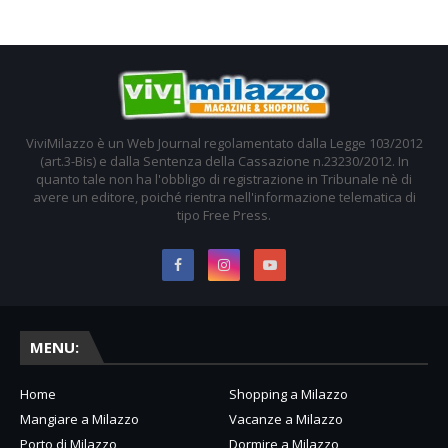
ViviMilazzo è un Web Journal regolamentato dalla Legge 103/2012
(art.3-Bis) e dalla Sentenza della Cassazione n.23230/2012. In
quanto tale non ha l'obbligo di registrazione in Tribunale nè di
avere un editore, poiché rientra nell'informazione telematica di
tipo Free Press.
MENU:
Home
Shopping a Milazzo
Mangiare a Milazzo
Vacanze a Milazzo
Porto di Milazzo
Dormire a Milazzo