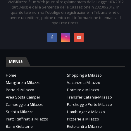
ViviMilazzo è un Web Journal regolamentato dalla Legge 103/2012
(art.3-Bis) e dalla Sentenza della Cassazione n.23230/2012. In
quanto tale non ha l'obbligo di registrazione in Tribunale nè di
avere un editore, poiché rientra nell'informazione telematica di
tipo Free Press.
MENU:
Home
Shopping a Milazzo
Mangiare a Milazzo
Vacanze a Milazzo
Porto di Milazzo
Dormire a Milazzo
Area Sosta Camper
Transfer Catania-Milazzo
Campeggio a Milazzo
Parcheggio Porto Milazzo
Sushi a Milazzo
Hamburger a Milazzo
Piatti Raffinati a Milazzo
Pizzerie a Milazzo
Bar e Gelaterie
Ristoranti a Milazzo