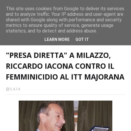
CASTELLO-MILAZZO
This site uses cookies from Google to deliver its services
and to analyze traffic. Your IP address and user-agent are
Milazzo 28ª Sagra del Pesce a Vaccarella: il programma
shared with Google along with performance and security
EVENTI
metrics to ensure quality of service, generate usage
statistics, and to detect and address abuse.
Home page
"PRESA DIRETTA" A MILAZZO, RICCARDO IACONA CONTRO
LEARN MORE
GOT IT
IL FEMMINICIDIO AL ITT MAJORANA
"PRESA DIRETTA" A MILAZZO,
RICCARDO IACONA CONTRO IL
FEMMINICIDIO AL ITT MAJORANA
5.4.14