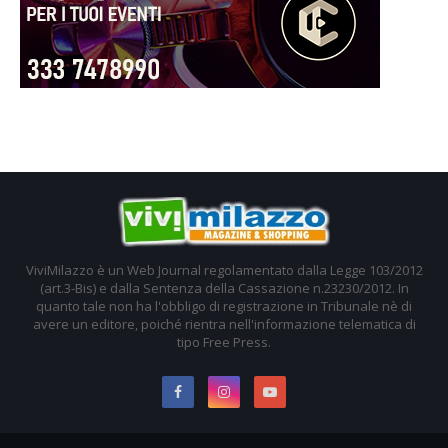
ViviMilazzo è un Web Journal regolamentato dalla Legge 103/2012
(art.3-Bis) e dalla Sentenza della Cassazione n.23230/2012. In
quanto tale non ha l'obbligo di registrazione in Tribunale nè di
avere un editore, poiché rientra nell'informazione telematica di
tipo Free Press.