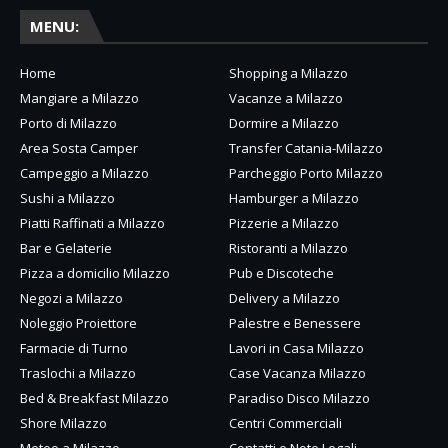
MENU:
Home
Shopping a Milazzo
Mangiare a Milazzo
Vacanze a Milazzo
Porto di Milazzo
Dormire a Milazzo
Area Sosta Camper
Transfer Catania-Milazzo
Campeggio a Milazzo
Parcheggio Porto Milazzo
Sushi a Milazzo
Hamburger a Milazzo
Piatti Raffinati a Milazzo
Pizzerie a Milazzo
Bar e Gelaterie
Ristoranti a Milazzo
Pizza a domicilio Milazzo
Pub e Discoteche
Negozi a Milazzo
Delivery a Milazzo
Noleggio Proiettore
Palestre e Benessere
Farmacie di Turno
Lavori in Casa Milazzo
Traslochi a Milazzo
Case Vacanza Milazzo
Bed & Breakfast Milazzo
Paradiso Disco Milazzo
Shore Milazzo
Centri Commerciali