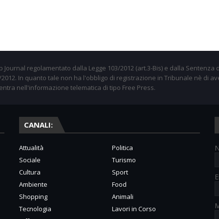
 Journal regolamentato dalla Legge 103/2012 (art.3-Bis) e dalla Sentenza d
012. In quanto tale non ha l'obbligo di registrazione in Tribunale nè di av
entra nell'informazione telematica di tipo Free Press.
CANALI:
Attualità
Politica
Sociale
Turismo
Cultura
Sport
E
Ambiente
Food
Shopping
Animali
M
Tecnologia
Lavori in Corso