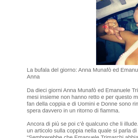
La bufala del giorno: Anna Munafò ed Emanue
Anna
Da dieci giorni Anna Munafò ed Emanuele Trima
mesi insieme non hanno retto e per questo mot
fan della coppia e di Uomini e Donne sono ri
spera davvero in un ritorno di fiamma.
Ancora di più se poi c’è qualcuno che li illud
un articolo sulla coppia nella quale si parla
“Sembrerebbe che Emanuele Trimarchi abbia a