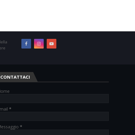
ella
ere
CONTATTACI
Nome
mail
*
essaggio
*