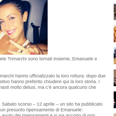
le Trimarchi sono tornati insieme, Emanuele e
rchi hanno ufficializzato la loro rottura: dopo due
ivo hanno preferito chiudere qui la loro storia. I
masti molto delusi, ma c’è ancora qualcuno che
e. Sabato scorso – 12 aprile – un sito ha pubblicato
 di un presunto ripensamento di Emanuele:
vuto dei ripensamenti e si sia accorto di non