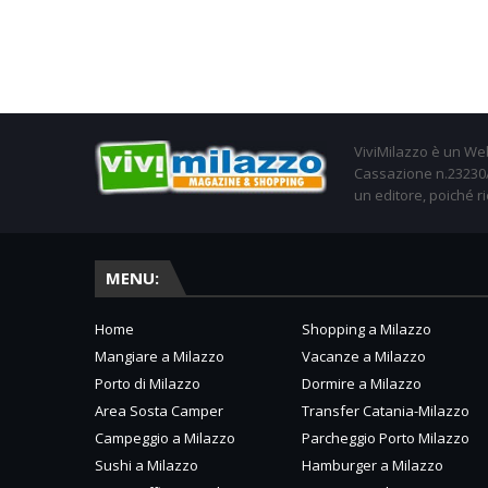
ViviMilazzo è un Web
Cassazione n.23230/2
un editore, poiché ri
MENU:
Home
Shopping a Milazzo
Mangiare a Milazzo
Vacanze a Milazzo
Porto di Milazzo
Dormire a Milazzo
Area Sosta Camper
Transfer Catania-Milazzo
Campeggio a Milazzo
Parcheggio Porto Milazzo
Sushi a Milazzo
Hamburger a Milazzo