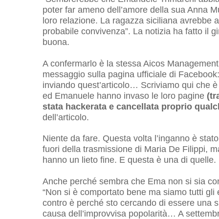
poter far ameno dell’amore della sua Anna Mun
loro relazione. La ragazza siciliana avrebbe ac
probabile convivenza”. La notizia ha fatto il 
buona.
A confermarlo è la stessa Aicos Management –
messaggio sulla pagina ufficiale di Facebook:
inviando quest’articolo… Scriviamo qui che è 
ed Emanuele hanno invaso le loro pagine
(tr
stata hackerata e cancellata proprio qualc
dell’articolo.
Niente da fare. Questa volta l’inganno è stat
fuori della trasmissione di Maria De Filippi, 
hanno un lieto fine. E questa è una di quelle.
Anche perché sembra che Ema non si sia co
“Non si è comportato bene ma siamo tutti gli e
contro è perché sto cercando di essere una s
causa dell’improvvisa popolarità… A settemb