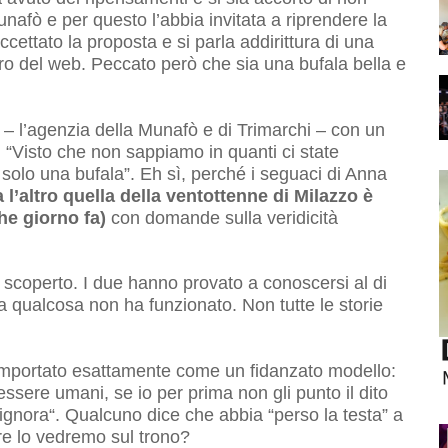
afò e per questo l’abbia invitata a riprendere la
cettato la proposta e si parla addirittura di una
giro del web. Peccato però che sia una bufala bella e
 l’agenzia della Munafò e di Trimarchi – con un
 “Visto che non sappiamo in quanti ci state
solo una bufala”. Eh sì, perché i seguaci di Anna
a l’altro quella della ventottenne di Milazzo è
he giorno fa)
con domande sulla veridicità
o scoperto. I due hanno provato a conoscersi al di
ma qualcosa non ha funzionato. Non tutte le storie
mportato esattamente come un fidanzato modello:
ssere umani, se io per prima non gli punto il dito
ignora“. Qualcuno dice che abbia “perso la testa” a
re lo vedremo sul trono?