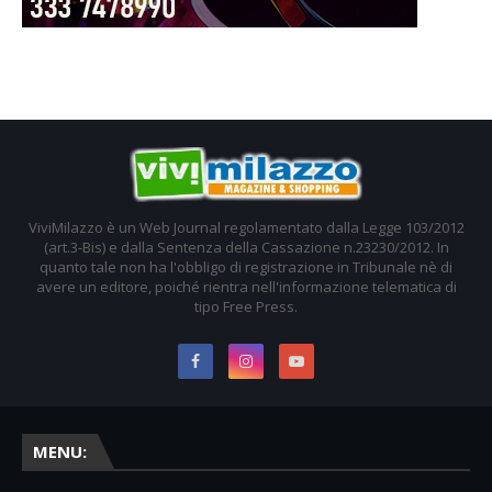
ViviMilazzo è un Web Journal regolamentato dalla Legge 103/2012
(art.3-Bis) e dalla Sentenza della Cassazione n.23230/2012. In
quanto tale non ha l'obbligo di registrazione in Tribunale nè di
avere un editore, poiché rientra nell'informazione telematica di
tipo Free Press.
MENU: