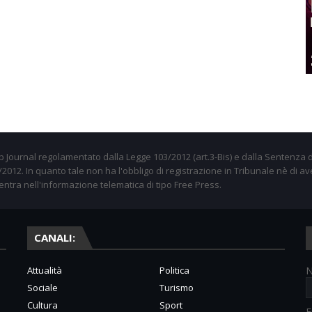
 Journal regolamentato dalla Legge 103/2012 (art.3-Bis) e dalla Sentenza d
012. In quanto tale non ha l'obbligo di registrazione in Tribunale nè di av
entra nell'informazione telematica di tipo Free Press.
CANALI:
Attualità
Politica
Sociale
Turismo
Cultura
Sport
E