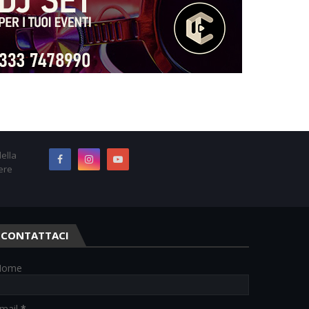
ella
ere
CONTATTACI
Nome
mail
*