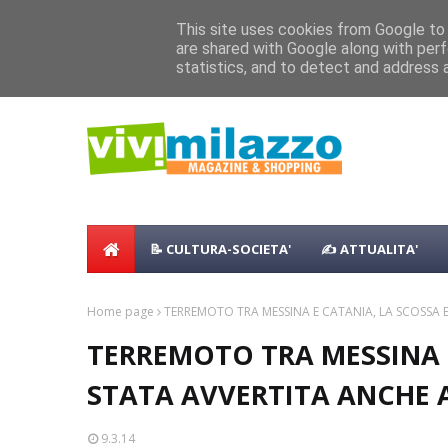
Home
Shopping
Food
Vacanze
B & B
Case Vaca
This site uses cookies from Google to d
are shared with Google along with perf
Concerto all’Alba a Milazzo con oltre 
NEWS:
statistics, and to detect and address 
Milazzo 28ª Sagra del Pesce a Vaccare
📝 CULTURA-SOCIETA'
✍ ATTUALITA'
Home page
TERREMOTO TRA MESSINA E CATANIA, LA SCOSSA 
TERREMOTO TRA MESSINA E
STATA AVVERTITA ANCHE 
9.3.14