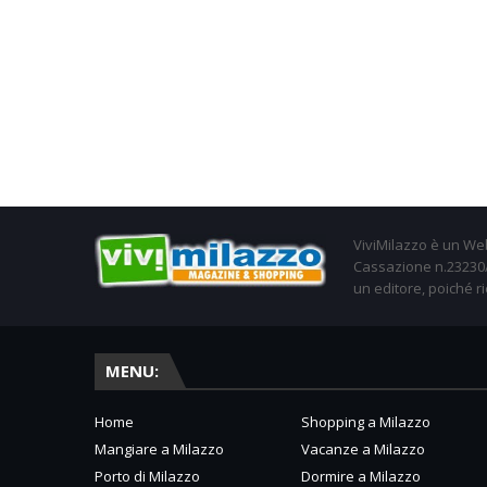
ViviMilazzo è un Web
Cassazione n.23230/2
un editore, poiché ri
MENU:
Home
Shopping a Milazzo
Mangiare a Milazzo
Vacanze a Milazzo
Porto di Milazzo
Dormire a Milazzo