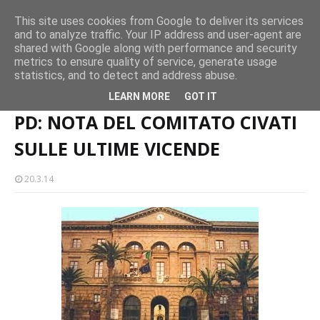
operatori
Concerto all’Alba a Milazzo con oltre 1.500 persone
This site uses cookies from Google to deliver its services
CASTELLO-MILAZZO
and to analyze traffic. Your IP address and user-agent are
Mil
shared with Google along with performance and security
metrics to ensure quality of service, generate usage
statistics, and to detect and address abuse.
Home page
PD: NOTA DEL COMITATO CIVATI SULLE ULTIME VICENDE
LEARN MORE
GOT IT
PD: NOTA DEL COMITATO CIVATI
SULLE ULTIME VICENDE
20.3.14