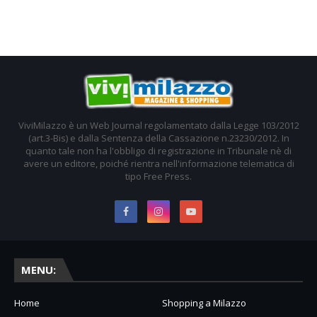
ViviMilazzo è un Web Journal regolamentato dalla Legge 103/2012
(art.3-Bis) e dalla Sentenza della Cassazione n.23230/2012. In
quanto tale non ha l'obbligo di registrazione in Tribunale nè di
avere un editore, poiché rientra nell'informazione telematica di
tipo Free Press.
MENU:
Home
Shopping a Milazzo