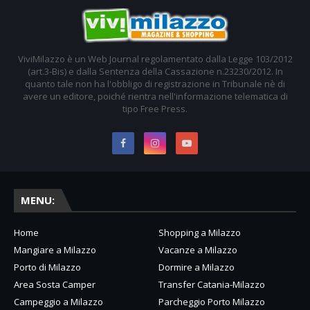
ViviMilazzo è un Web Journal regolamentato dalla Legge 103/2012
(art.3-Bis) e dalla Sentenza della Cassazione n.23230/2012. In
quanto tale non ha l'obbligo di registrazione in Tribunale nè di
avere un editore, poiché rientra nell'informazione telematica di
tipo Free Press.
MENU:
Home
Shopping a Milazzo
Mangiare a Milazzo
Vacanze a Milazzo
Porto di Milazzo
Dormire a Milazzo
Area Sosta Camper
Transfer Catania-Milazzo
Campeggio a Milazzo
Parcheggio Porto Milazzo