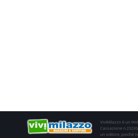
ViviMilazzo è un Web
Cassazione n.23230/2
un editore, poiché ri