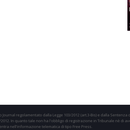
 Journal regolamentato dalla Legge 103/2012 (art.3-Bis) e dalla Sentenza d
012. In quanto tale non ha l'obbligo di registrazione in Tribunale nè di av
entra nell'informazione telematica di tipo Free Press.