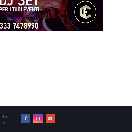
ella
ere