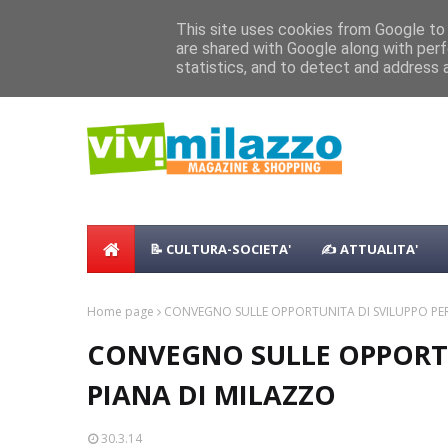
Home
Shopping
Food
Vacanze
B & B
Case Vaca
This site uses cookies from Google to d
are shared with Google along with perf
Concerto all’Alba a Milazzo con oltre 
NEWS:
statistics, and to detect and address 
Milazzo 28ª Sagra del Pesce a Vaccare
📝 CULTURA-SOCIETA'
✍ ATTUALITA'
Home page
CONVEGNO SULLE OPPORTUNITA DI SVILUPPO PER
CONVEGNO SULLE OPPORTU
PIANA DI MILAZZO
30.3.14