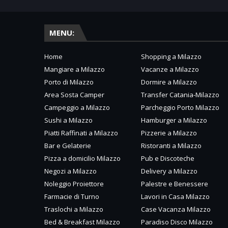
MENU:
Home
Shopping a Milazzo
Mangiare a Milazzo
Vacanze a Milazzo
Porto di Milazzo
Dormire a Milazzo
Area Sosta Camper
Transfer Catania-Milazzo
Campeggio a Milazzo
Parcheggio Porto Milazzo
Sushi a Milazzo
Hamburger a Milazzo
Piatti Raffinati a Milazzo
Pizzerie a Milazzo
Bar e Gelaterie
Ristoranti a Milazzo
Pizza a domicilio Milazzo
Pub e Discoteche
Negozi a Milazzo
Delivery a Milazzo
Noleggio Proiettore
Palestre e Benessere
Farmacie di Turno
Lavori in Casa Milazzo
Traslochi a Milazzo
Case Vacanza Milazzo
Bed & Breakfast Milazzo
Paradiso Disco Milazzo