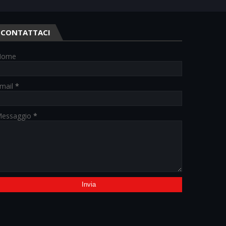
CONTATTACI
Nome
mail
*
essaggio
*