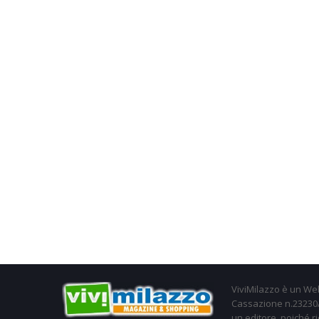
ViviMilazzo è un Web
Cassazione n.23230/2
un editore, poiché ri