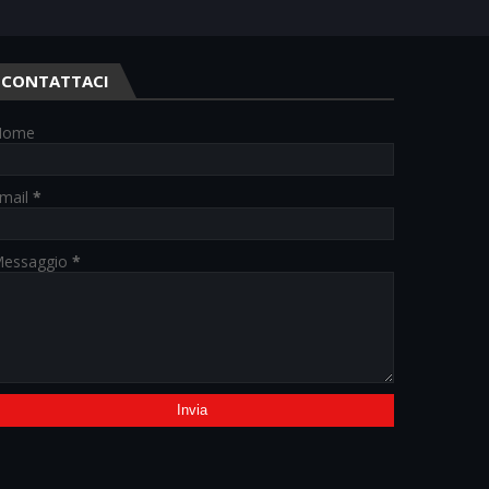
CONTATTACI
Nome
mail
*
essaggio
*