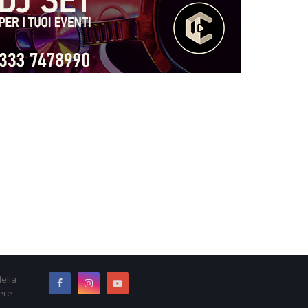
ella
ere