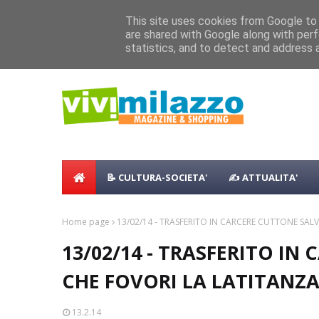
Home
Shopping
Food
Vacanze
B & B
Case Vaca
This site uses cookies from Google to d
Concerto all’Alba a Milazzo con oltre 
are shared with Google along with perf
NEWS:
statistics, and to detect and address 
Milazzo 28ª Sagra del Pesce a Vaccare
📝 CULTURA-SOCIETA'
✍ ATTUALITA'
Home page
13/02/14 - TRASFERITO IN CARCERE CUTTONE SALV
13/02/14 - TRASFERITO I
CHE FOVORI LA LATITANZA 
13.2.14