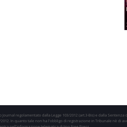
 Journal regolamentato dalla Legge 103/2012 (art.3-Bis) e dalla Sentenza d
012. In quanto tale non ha l'obbligo di registrazione in Tribunale nè di av
entra nell'informazione telematica di tipo Free Press.