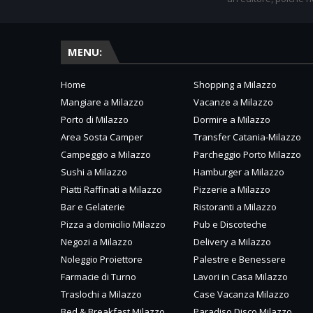
MENU:
Home
Shopping a Milazzo
Mangiare a Milazzo
Vacanze a Milazzo
Porto di Milazzo
Dormire a Milazzo
Area Sosta Camper
Transfer Catania-Milazzo
Campeggio a Milazzo
Parcheggio Porto Milazzo
Sushi a Milazzo
Hamburger a Milazzo
Piatti Raffinati a Milazzo
Pizzerie a Milazzo
Bar e Gelaterie
Ristoranti a Milazzo
Pizza a domicilio Milazzo
Pub e Discoteche
Negozi a Milazzo
Delivery a Milazzo
Noleggio Proiettore
Palestre e Benessere
Farmacie di Turno
Lavori in Casa Milazzo
Traslochi a Milazzo
Case Vacanza Milazzo
Bed & Breakfast Milazzo
Paradiso Disco Milazzo