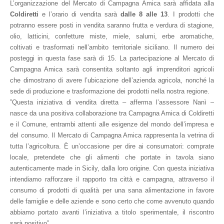
L’organizzazione del Mercato di Campagna Amica sarà affidata alla
Coldiretti
e l’orario di vendita sarà
dalle 8 alle 13
. I prodotti che
potranno essere posti in vendita saranno frutta e verdura di stagione,
olio, latticini, confetture miste, miele, salumi, erbe aromatiche,
coltivati e trasformati nell’ambito territoriale siciliano. Il numero dei
posteggi in questa fase sarà di 15. La partecipazione al Mercato di
Campagna Amica sarà consentita soltanto agli imprenditori agricoli
che dimostrano di avere l’ubicazione dell’azienda agricola, nonché la
sede di produzione e trasformazione dei prodotti nella nostra regione.
”Questa iniziativa di vendita diretta – afferma l’assessore Nanì –
nasce da una positiva collaborazione tra Campagna Amica di Coldiretti
e il Comune, entrambi attenti alle esigenze del mondo dell’impresa e
del consumo. Il Mercato di Campagna Amica rappresenta la vetrina di
tutta l’agricoltura. È un’occasione per dire ai consumatori: comprate
locale, pretendete che gli alimenti che portate in tavola siano
autenticamente made in Sicily, dalla loro origine. Con questa iniziativa
intendiamo rafforzare il rapporto tra città e campagna, attraverso il
consumo di prodotti di qualità per una sana alimentazione in favore
delle famiglie e delle aziende e sono certo che come avvenuto quando
abbiamo portato avanti l’iniziativa a titolo sperimentale, il riscontro
sarà positivo”.