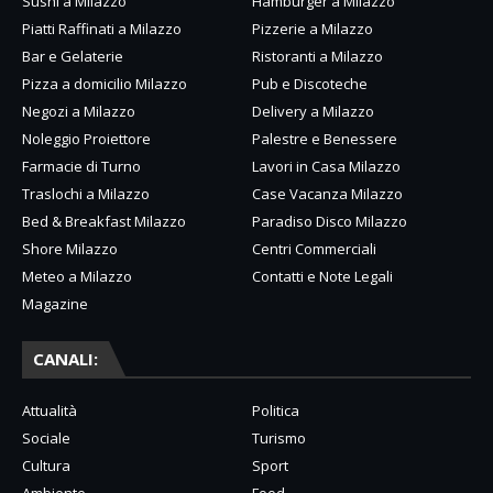
Sushi a Milazzo
Hamburger a Milazzo
Piatti Raffinati a Milazzo
Pizzerie a Milazzo
Bar e Gelaterie
Ristoranti a Milazzo
Pizza a domicilio Milazzo
Pub e Discoteche
Negozi a Milazzo
Delivery a Milazzo
Noleggio Proiettore
Palestre e Benessere
Farmacie di Turno
Lavori in Casa Milazzo
Traslochi a Milazzo
Case Vacanza Milazzo
Bed & Breakfast Milazzo
Paradiso Disco Milazzo
Shore Milazzo
Centri Commerciali
Meteo a Milazzo
Contatti e Note Legali
Magazine
CANALI:
Attualità
Politica
Sociale
Turismo
Cultura
Sport