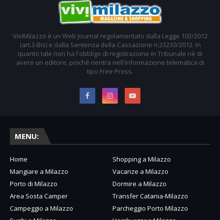
ViviMilazzo è un Web Journal regolamentato dalla Legge 103/2012
(art.3-Bis) e dalla Sentenza della Cassazione n.23230/2012. In
quanto tale non ha l'obbligo di registrazione in Tribunale nè di
avere un editore, poiché rientra nell'informazione telematica di
tipo Free Press.
MENU:
Home
Shopping a Milazzo
Mangiare a Milazzo
Vacanze a Milazzo
Porto di Milazzo
Dormire a Milazzo
Area Sosta Camper
Transfer Catania-Milazzo
Campeggio a Milazzo
Parcheggio Porto Milazzo