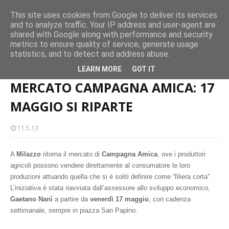
persone
This site uses cookies from Google to deliver its services
and to analyze traffic. Your IP address and user-agent are
Milazzo 28ª Sagra del Pesce a Vaccarella: il programma
shared with Google along with performance and security
EVENTI
metrics to ensure quality of service, generate usage
statistics, and to detect and address abuse.
Home page
MERCATO CAMPAGNA AMICA: 17 MAGGIO SI RIPARTE
LEARN MORE
GOT IT
MERCATO CAMPAGNA AMICA: 17
MAGGIO SI RIPARTE
11.5.13
A
Milazzo
ritorna il mercato di
Campagna Amica
, ove i produttori
agricoli possono vendere direttamente al consumatore le loro
produzioni attuando quella che si è soliti definire come “filiera corta”.
L’iniziativa è stata riavviata dall’assessore allo sviluppo economico,
Gaetano Nanì
a partire da
venerdì 17 maggio
, con cadenza
settimanale, sempre in piazza San Papino.