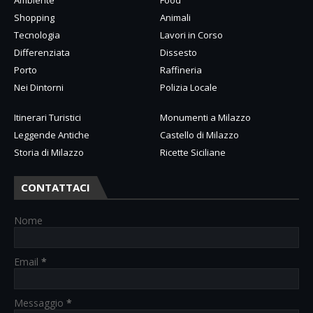
Ambiente
Food
Shopping
Animali
Tecnologia
Lavori in Corso
Differenziata
Dissesto
Porto
Raffineria
Nei Dintorni
Polizia Locale
Itinerari Turistici
Monumenti a Milazzo
Leggende Antiche
Castello di Milazzo
Storia di Milazzo
Ricette Siciliane
CONTATTACI
Nome
Email
*
Messaggio
*