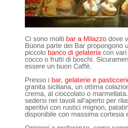
Ci sono molti
bar a Milazzo
dove va
Buona parte dei Bar propongono
piccolo
banco di gelateria
con vari 
cocco o frutti di boschi. Sicurament
essere un buon Caffè.
Presso i
bar, gelaterie e pasticcer
granita siciliana, un ottima colazi
crema, al cioccolato o marmellata. 
sedersi nei tavoli all'aperto per r
aperitivi con rustici mignon, patati
disponibile con massima cortesia e
Opinioni e preferenze, come sempr