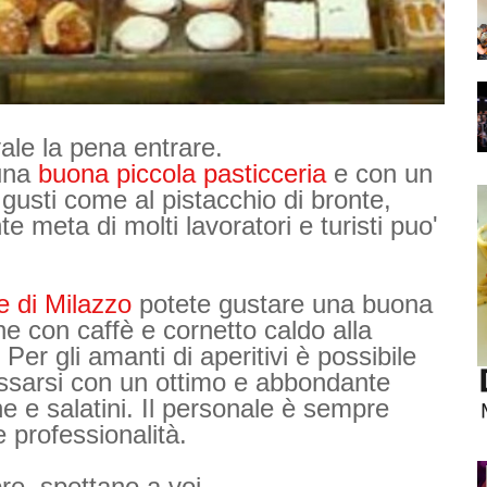
le la pena entrare.
 una
buona piccola pasticceria
e con un
gusti come al pistacchio di bronte,
e meta di molti lavoratori e turisti puo'
ie di Milazzo
potete gustare una buona
one con caffè e cornetto caldo alla
Per gli amanti di aperitivi è possibile
ilassarsi con un ottimo e abbondante
ne e salatini. Il personale è sempre
 professionalità.
e, spettano a voi.