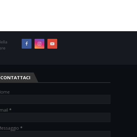
ella
ere
CONTATTACI
Nome
mail
*
essaggio
*