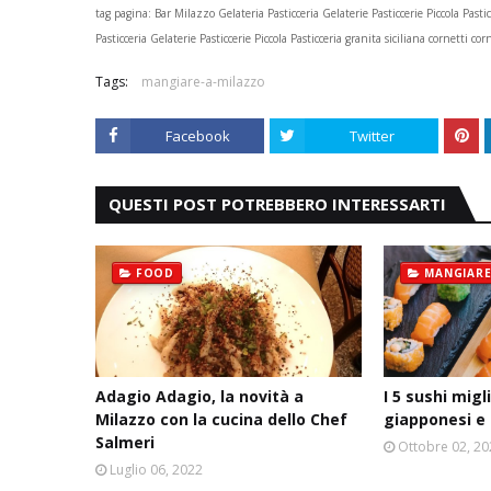
tag pagina:
Bar Milazzo Gelateria Pasticceria Gelaterie Pasticcerie Piccola Pasti
Pasticceria Gelaterie Pasticcerie Piccola Pasticceria granita siciliana cornetti c
Tags:
mangiare-a-milazzo
Facebook
Twitter
QUESTI POST POTREBBERO INTERESSARTI
FOOD
MANGIARE
Adagio Adagio, la novità a
I 5 sushi migl
Milazzo con la cucina dello Chef
giapponesi e 
Salmeri
Ottobre 02, 2
Luglio 06, 2022