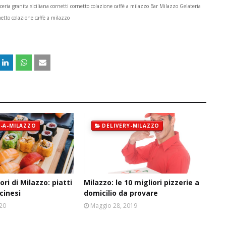
cceria granita siciliana cornetti cornetto colazione caffè a milazzo Bar Milazzo Gelateria
ornetto colazione caffè a milazzo
-A-MILAZZO
DELIVERY-MILAZZO
iori di Milazzo: piatti
Milazzo: le 10 migliori pizzerie a
cinesi
domicilio da provare
020
Maggio 28, 2019