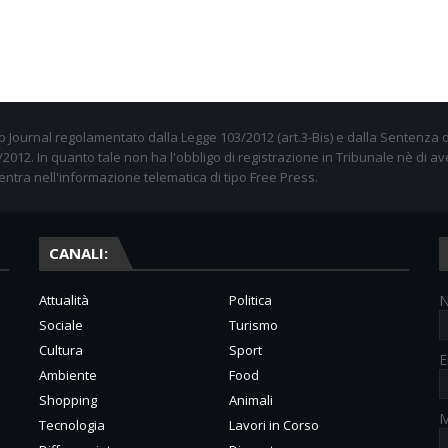
 Journal regolamentato dalla Legge 103/2012 (art.3-Bis) e dalla Sentenza d
012. In quanto tale non ha l'obbligo di registrazione in Tribunale nè di av
entra nell'informazione telematica di tipo Free Press.
CANALI:
Attualità
Politica
Sociale
Turismo
Cultura
Sport
E
Ambiente
Food
Shopping
Animali
M
Tecnologia
Lavori in Corso