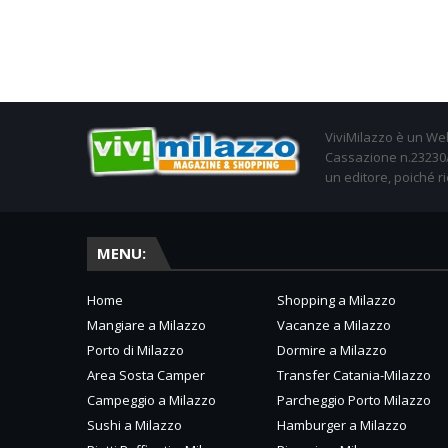
ViviMilazzo è un Web
Cassazione n.23230/2
un editore, poiché ri
MENU:
Home
Shopping a Milazzo
Mangiare a Milazzo
Vacanze a Milazzo
Porto di Milazzo
Dormire a Milazzo
Area Sosta Camper
Transfer Catania-Milazzo
Campeggio a Milazzo
Parcheggio Porto Milazzo
Sushi a Milazzo
Hamburger a Milazzo