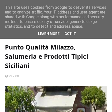
persone
This site uses cookies from Google to deliver its services
and to analyze traffic. Your IP address and user-agent are
Milazzo 28ª Sagra del Pesce a Vaccarella: il programma
shared with Google along with performance and security
EVENTI
metrics to ensure quality of service, generate usage
statistics, and to detect and address abuse.
Home page
food
Punto Qualità Milazzo, Salumeria e Prodotti Tipici
LEARN MORE
GOT IT
Siciliani
Punto Qualità Milazzo,
Salumeria e Prodotti Tipici
Siciliani
29.2.00