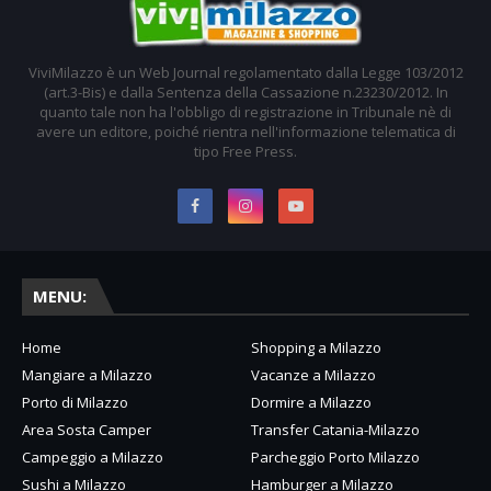
ViviMilazzo è un Web Journal regolamentato dalla Legge 103/2012
(art.3-Bis) e dalla Sentenza della Cassazione n.23230/2012. In
quanto tale non ha l'obbligo di registrazione in Tribunale nè di
avere un editore, poiché rientra nell'informazione telematica di
tipo Free Press.
MENU:
Home
Shopping a Milazzo
Mangiare a Milazzo
Vacanze a Milazzo
Porto di Milazzo
Dormire a Milazzo
Area Sosta Camper
Transfer Catania-Milazzo
Campeggio a Milazzo
Parcheggio Porto Milazzo
Sushi a Milazzo
Hamburger a Milazzo