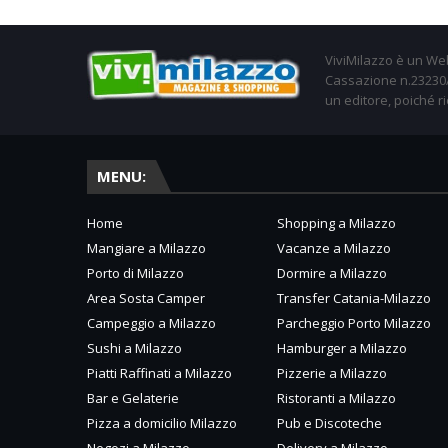
ViviMilazzo è un Web
Cassazione n.23230/2
un editore, poiché ri
MENU:
Home
Shopping a Milazzo
Mangiare a Milazzo
Vacanze a Milazzo
Porto di Milazzo
Dormire a Milazzo
Area Sosta Camper
Transfer Catania-Milazzo
Campeggio a Milazzo
Parcheggio Porto Milazzo
Sushi a Milazzo
Hamburger a Milazzo
Piatti Raffinati a Milazzo
Pizzerie a Milazzo
Bar e Gelaterie
Ristoranti a Milazzo
Pizza a domicilio Milazzo
Pub e Discoteche
Negozi a Milazzo
Delivery a Milazzo