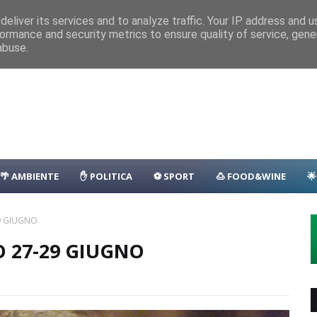
nza
Parcheggio
Porto
Transfer
Camping
Area Sosta Camper
D
eliver its services and to analyze traffic. Your IP address and 
ormance and security metrics to ensure quality of service, gen
lla: il programma
EVENTI
abuse.
🌴 AMBIENTE
✋ POLITICA
⚽ SPORT
🍮 FOOD&WINE

29 GIUGNO
O 27-29 GIUGNO