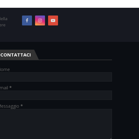
ella
ere
CONTATTACI
Nome
mail
*
essaggio
*