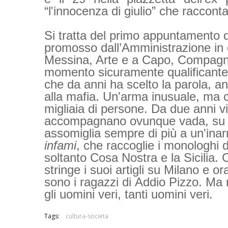
“l'innocenza di giulio” che racconta 
Si tratta del primo appuntamento 
promosso dall’Amministrazione in co
Messina, Arte e a Capo, Compagni
momento sicuramente qualificante v
che da anni ha scelto la parola, an
alla mafia.
Un'arma inusuale, ma c
migliaia di persone.
Da due anni vi
accompagnano ovunque vada, su e gi
assomiglia sempre di più a un'inarr
infami
, che raccoglie i monologhi d
soltanto Cosa Nostra e la Sicilia.
stringe i suoi artigli su
Milano
e ora
sono i ragazzi di
Addio Pizzo
. Ma 
gli
uomini veri
, tanti uomini veri.
Tags:
cultura-societa