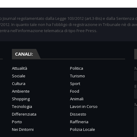
 Journal regolamentato dalla Legge 103/2012 (art.3-Bis) e dalla Sentenza d
012. In quanto tale non ha l'obbligo di registrazione in Tribunale nè di av
entra nell'informazione telematica di tipo Free Press.
CANALI:
Attualità
Politica
Sociale
Turismo
Cultura
Sport
E
Ambiente
Food
Shopping
Animali
M
Tecnologia
Lavori in Corso
Differenziata
Dissesto
Porto
Raffineria
Nei Dintorni
Polizia Locale