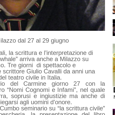
Milazzo dal 27 al 29 giugno
li, la scrittura e l’interpretazione di
d whale” arriva anche a Milazzo su
smo. Tre giorni
di spettacolo e
 scrittore Giulio Cavalli da anni una
l teatro civile in Italia.
trio del Carmine giorno 27 con la
oro
“Nomi Cognomi e Infami”, nel quale
rra, soprusi e ingiustizie ma anche di
egarsi agli uomini d’onore.
 Cumbo seminario su “la scrittura civile”
pescheria, la presentazione del libro