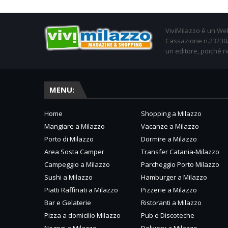
ViviMilazzo è un Web
Cassazione n.23230/2
un editore, poiché ri
MENU:
Home
Shopping a Milazzo
Mangiare a Milazzo
Vacanze a Milazzo
Porto di Milazzo
Dormire a Milazzo
Area Sosta Camper
Transfer Catania-Milazzo
Campeggio a Milazzo
Parcheggio Porto Milazzo
Sushi a Milazzo
Hamburger a Milazzo
Piatti Raffinati a Milazzo
Pizzerie a Milazzo
Bar e Gelaterie
Ristoranti a Milazzo
Pizza a domicilio Milazzo
Pub e Discoteche