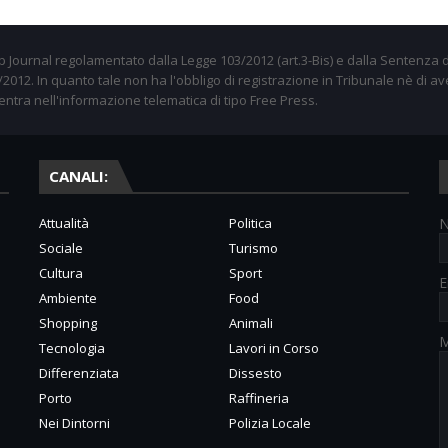
 Journal regolamentato dalla Legge 103/2012 (art.3-Bis) e dalla Sentenza d
012. In quanto tale non ha l'obbligo di registrazione in Tribunale nè di av
entra nell'informazione telematica di tipo Free Press.
CANALI:
Attualità
Politica
Sociale
Turismo
Cultura
Sport
E
Ambiente
Food
Shopping
Animali
M
Tecnologia
Lavori in Corso
Differenziata
Dissesto
Porto
Raffineria
Nei Dintorni
Polizia Locale