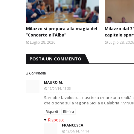
Milazzo si prepara alla magia del
Milazzo dal 31
“Concerto all’Alba”
capitale spor
Luglio 28, 2026
Luglio 28, 202
POSTA UN COMMENTO
2 Commenti
MAURO M.
12/04/14, 13:33
Sarebbe favoloso..... riuscire a creare una realtà de
che ci sono sulla regione Sicilia e Calabria ??? NO
Rispondi
Elimina
Risposte
FRANCESCA
12/04/14, 14:14