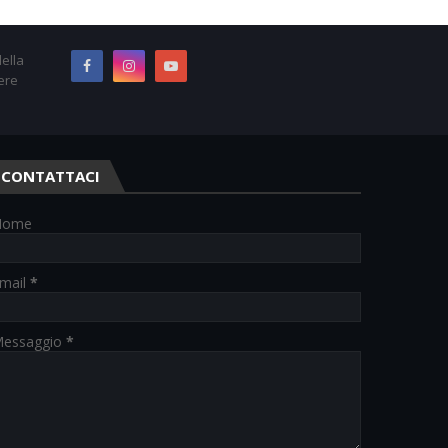
ella
ere
CONTATTACI
Nome
mail
*
essaggio
*