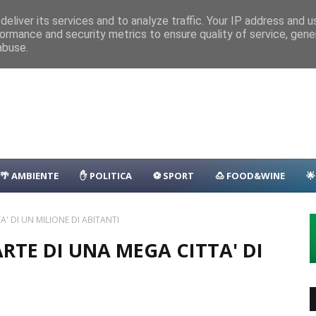
nza
Parcheggio
Porto
Transfer
Camping
Area Sosta Camper
D
eliver its services and to analyze traffic. Your IP address and 
ormance and security metrics to ensure quality of service, gen
1.500 persone
CASTELLO-MILAZZO
abuse.
🌴 AMBIENTE
✋ POLITICA
⚽ SPORT
🍮 FOOD&WINE

' DI UN MILIONE DI ABITANTI
RTE DI UNA MEGA CITTA' DI